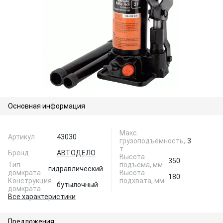
Основная информация
Макс.
Артикул
43030
грузоподъёмность,
3
т
Бренд
АВТОДЕЛО
Высота
350
Тип
подъема, мм
гидравлический
домкрата
Высота
180
Конструкция
подхвата, мм
бутылочный
домкрата
Все характеристики
Предложения