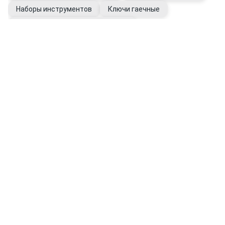
Наборы инструментов
Ключи гаечные
Инструмент динамометрический
Перчатки хозяйственные
Манометры для шин
Упоры противооткатные
Очистители для рук