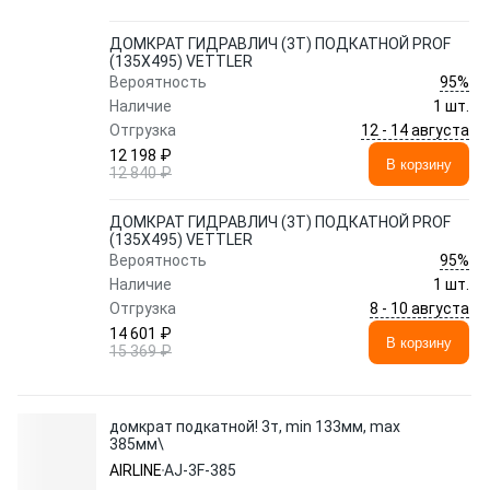
ДОМКРАТ ГИДРАВЛИЧ (3Т) ПОДКАТНОЙ PROF
(135X495) VETTLER
95%
Вероятность
Наличие
1 шт.
12 - 14 августа
Отгрузка
12 198 ₽
В корзину
12 840 ₽
ДОМКРАТ ГИДРАВЛИЧ (3Т) ПОДКАТНОЙ PROF
(135X495) VETTLER
95%
Вероятность
Наличие
1 шт.
8 - 10 августа
Отгрузка
14 601 ₽
В корзину
15 369 ₽
домкрат подкатной! 3т, min 133мм, max
385мм\
AIRLINE
AJ-3F-385