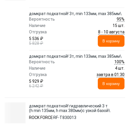
домкрат подкатной! 3т, min 133мм, max 385мм\
95%
Вероятность
Наличие
15 шт.
8 - 10 августа
Отгрузка
5 536 ₽
В корзину
5 828 ₽
домкрат подкатной! 3т, min 133мм, max 385мм\
100%
Вероятность
Наличие
4 шт.
завтра в 01:30
Отгрузка
5 929 ₽
В корзину
6 242 ₽
домкрат подкатной! гидравлический 3 т
(h min 135мм, h max 380мм)с узкой базой\
ROCK FORCE
RF-T830013