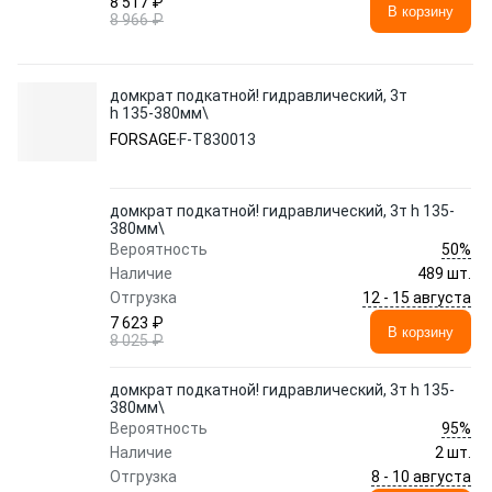
8 517 ₽
В корзину
8 966 ₽
домкрат подкатной! гидравлический, 3т
h 135-380мм\
FORSAGE
F-T830013
домкрат подкатной! гидравлический, 3т h 135-
380мм\
50%
Вероятность
Наличие
489 шт.
12 - 15 августа
Отгрузка
7 623 ₽
В корзину
8 025 ₽
домкрат подкатной! гидравлический, 3т h 135-
380мм\
95%
Вероятность
Наличие
2 шт.
8 - 10 августа
Отгрузка