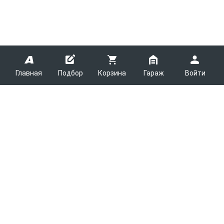
Главная
Подбор
Корзина
Гараж
Войти
ARMTEK
О Компании
Покупателям
Контакты
Как сделать заказ
Партнерам