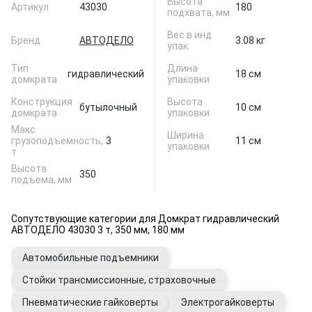
Высота
Артикул
43030
180
подхвата, мм
Вес в инд.
Бренд
АВТОДЕЛО
3.08 кг
упак.
Тип
Длина
гидравлический
18 см
домкрата
упаковки
Конструкция
Высота
бутылочный
10 см
домкрата
упаковки
Макс.
Ширина
грузоподъёмность,
3
11 см
упаковки
т
Высота
350
подъема, мм
Сопутствующие категории для Домкрат гидравлический
АВТОДЕЛО 43030 3 т, 350 мм, 180 мм
Автомобильные подъемники
Стойки трансмиссионные, страховочные
Пневматические гайковерты
Электрогайковерты