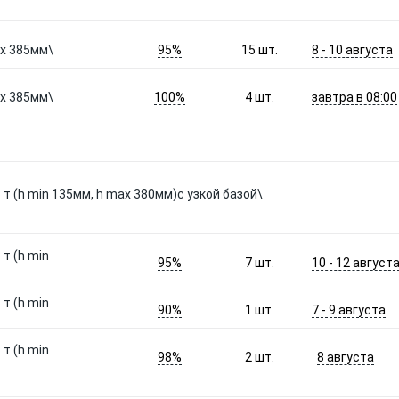
95%
8 - 10 августа
ax 385мм\
15
шт.
100%
завтра в 08:00
ax 385мм\
4
шт.
т (h min 135мм, h max 380мм)с узкой базой\
т (h min
95%
10 - 12 август
7
шт.
т (h min
90%
7 - 9 августа
1
шт.
т (h min
98%
8 августа
2
шт.