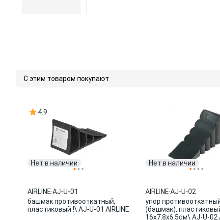
С этим товаром покупают
4.9
Нет в наличии
Нет в наличии
AIRLINE
·
AJ-U-01
AIRLINE
·
AJ-U-02
башмак противооткатный,
упор противооткатный
пластиковый !\ AJ-U-01 AIRLINE
(башмак), пластиковы
16x7.8x6.5см\ AJ-U-02 