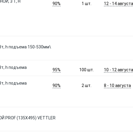
Й, 3 Т, H
90%
12 - 14 август
1
шт.
3т, h подъема 150-530мм\
3т, h подъема
95%
10 - 12 август
100
шт.
3т, h подъема
90%
8 - 10 августа
2
шт.
Й PROF (135X495) VETTLER