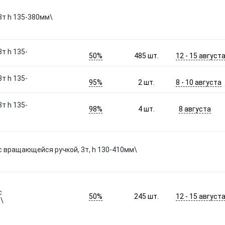
3т h 135-380мм\
т h 135-
50%
12 - 15 август
485
шт.
т h 135-
95%
8 - 10 августа
2
шт.
т h 135-
98%
8 августа
4
шт.
с вращающейся ручкой, 3т, h 130-410мм\
с
50%
12 - 15 август
245
шт.
\