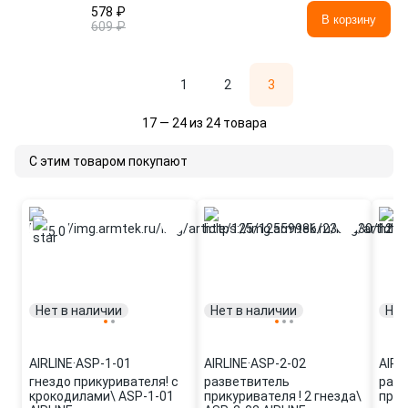
578 ₽
В корзину
609 ₽
1
2
3
17 — 24 из 24 товара
С этим товаром покупают
5.0
Нет в наличии
Нет в наличии
Нет
AIRLINE
·
ASP-1-01
AIRLINE
·
ASP-2-02
AIRL
гнездо прикуривателя! с
разветвитель
разв
крокодилами\ ASP-1-01
прикуривателя ! 2 гнезда\
прик