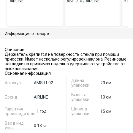
AIRLINE
ASP-2-02 AIRLINE
с ви
05 A
Информация о товаре
Описание
Держатель крепится на поверхность стекла при помощи
присоски. Имеет несколько регулировок наклона. Резиновые
накладки на прижимах надёжно удерживают устройство от
выскальзывания.
Основная информация
Длина
Артикул
AMS-U-02
20 см
упаковки
Высота
Бренд
AIRLINE
10 см
упаковки
Гарантия
Ширина
1 год
15 см
производителя
упаковки
Вес в инд.
0.13 кг
упак.