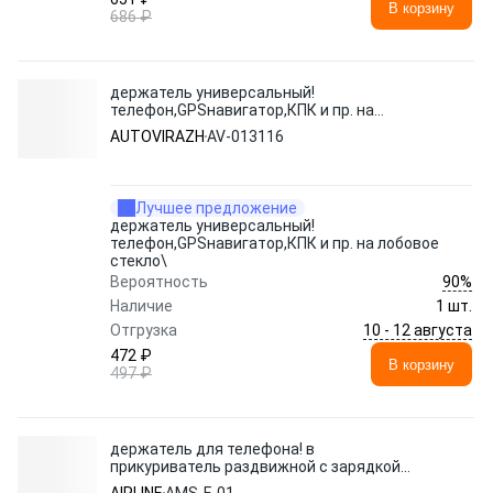
В корзину
686 ₽
держатель универсальный!
телефон,GPSнавигатор,КПК и пр. на
лобовое стекло\
AUTOVIRAZH
AV-013116
Лучшее предложение
держатель универсальный!
телефон,GPSнавигатор,КПК и пр. на лобовое
стекло\
90%
Вероятность
Наличие
1 шт.
10 - 12 августа
Отгрузка
472 ₽
В корзину
497 ₽
держатель для телефона! в
прикуриватель раздвижной с зарядкой
USB\