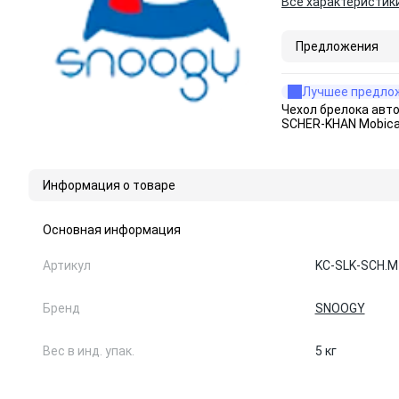
Все характеристик
Предложения
Лучшее предло
Чехол брелока авт
SCHER-KHAN Mobica
Информация о товаре
Основная информация
Артикул
KC-SLK-SCH.M
Бренд
SNOOGY
Вес в инд. упак.
5 кг