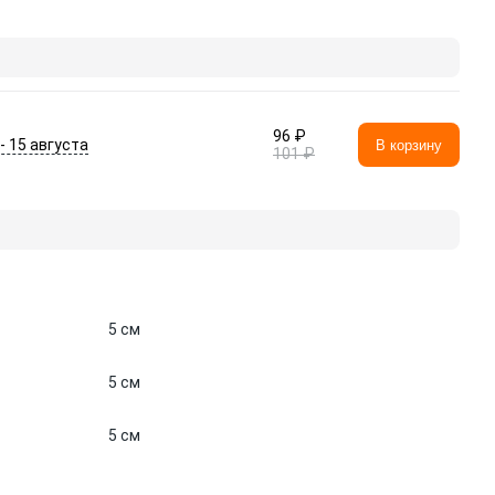
96 ₽
 - 15 августа
В корзину
101 ₽
5 см
5 см
5 см