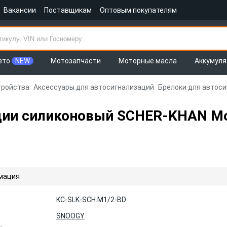
Вакансии
Поставщикам
Оптовым покупателям
вто
NEW
Мотозапчасти
Моторные масла
Аккумул
тройства
Аксессуары для автосигнализаций
Брелоки для автос
ции силиконовый SCHER-KHAN Mob
мация
KC-SLK-SCH.M1/2-BD
SNOOGY