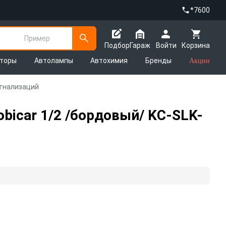
*7600
Пример
Подбор
Гараж
Войти
Корзина
яторы
Автолампы
Автохимия
Бренды
Акции
игнализаций
icar 1/2 /бордовый/ KC-SLK-