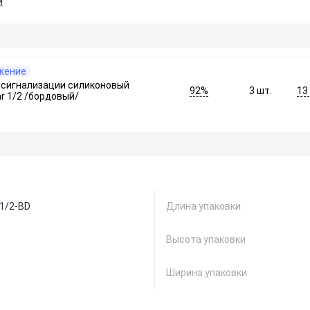
и
жение
осигнализации силиконовый
92%
13
3
шт.
r 1/2 /бордовый/
1/2-BD
Длина упаковки
Высота упаковки
Ширина упаковки