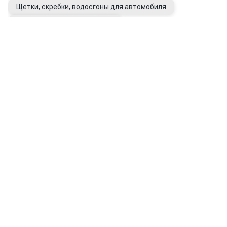
Щетки, скребки, водосгоны для автомобиля
Очистители битумных пятен
Очистители следов насекомых
Полироли для кузова авто
Воски для автомобиля
Восстановители цвета кузова
Подкрашивающие карандаши
Антидождь
Перчатки рабочие