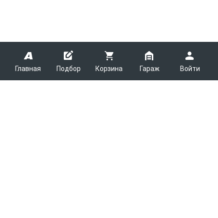
Главная
Подбор
Корзина
Гараж
Войти
ARMTEK
О Компании
Покупателям
Контакты
Как сделать заказ
Партнерам