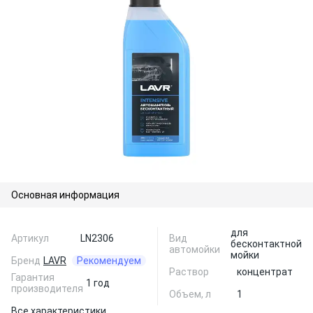
Основная информация
для
Артикул
LN2306
Вид
бесконтактной
автомойки
мойки
Бренд
LAVR
Рекомендуем
Раствор
концентрат
Гарантия
1 год
производителя
Объем, л
1
Все характеристики