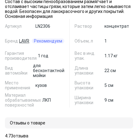
Состав с высоким пенообразованием размягчает и
отслаивает частицы грязи, которые затем легко смываются
водой. Безопасен для лакокрасочного и других покрытий.
Основная информация
Артикул
LN2306
Раствор
концентрат
Бренд
LAVR
Рекомендуем
Объем, л
1
Гарантия
Вес в инд.
1 год
1.17 кг
производителя
упак.
для
Вид
Длина
бесконтактной
22 см
автомойки
упаковки
мойки
Место
Высота
кузов
5 см
применения
упаковки
Материал
Ширина
обрабатываемых
ЛКП
9 см
упаковки
поверхностей
Отзывы о товаре
4.7
3
отзыва