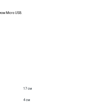
ом Micro USB.
17 см
4 см