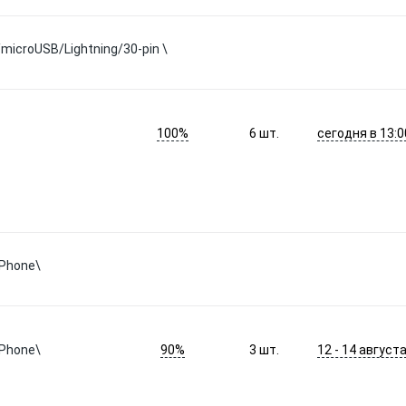
/microUSB/Lightning/30-pin \
100%
сегодня в 13:0
6
шт.
iPhone\
90%
12 - 14 август
iPhone\
3
шт.