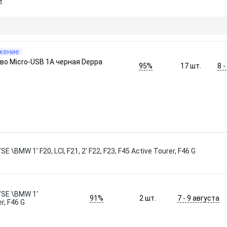
и
жение
во Micro-USB 1A черная Deppa
95%
8 
17
шт.
\BMW 1' F20, LCI, F21, 2' F22, F23, F45 Active Tourer, F46 G
/SE \BMW 1'
91%
7 - 9 августа
2
шт.
er, F46 G