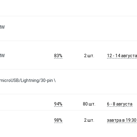
BMW
83%
12 - 14 август
BMW
2
шт.
microUSB/Lightning/30-pin \
94%
6 - 8 августа
80
шт.
98%
завтра в 19:30
2
шт.