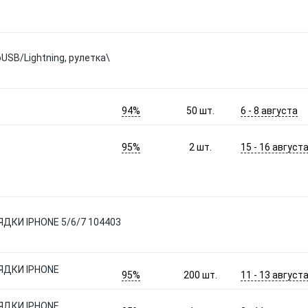
USB/Lightning, рулетка\
94%
6 - 8 августа
50
шт.
95%
15 - 16 август
2
шт.
ДКИ IPHONE 5/6/7 104403
ЯДКИ IPHONE
95%
11 - 13 август
200
шт.
ЯДКИ IPHONE