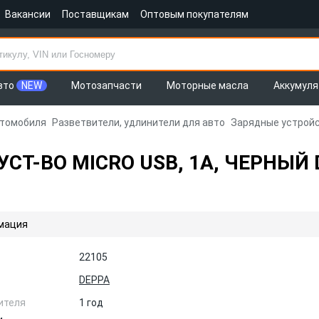
Вакансии
Поставщикам
Оптовым покупателям
вто
NEW
Мотозапчасти
Моторные масла
Аккумул
втомобиля
Разветвители, удлинители для авто
Зарядные устройс
Т-ВО MICRO USB, 1А, ЧЕРНЫЙ 
мация
22105
DEPPA
ителя
1 год