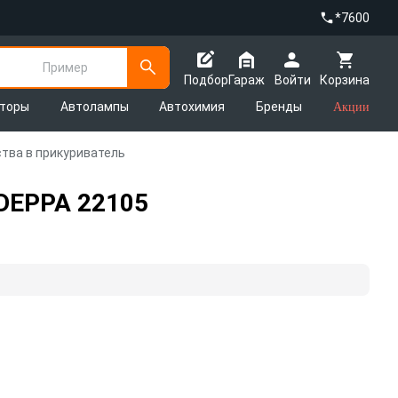
*7600
Пример
Подбор
Гараж
Войти
Корзина
яторы
Автолампы
Автохимия
Бренды
Акции
тва в прикуриватель
DEPPA 22105