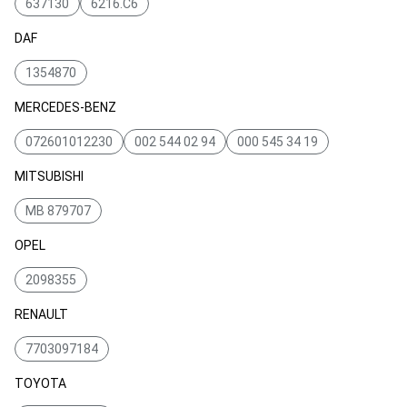
637130
6216.C6
DAF
1354870
MERCEDES-BENZ
072601012230
002 544 02 94
000 545 34 19
MITSUBISHI
MB 879707
OPEL
2098355
RENAULT
7703097184
TOYOTA