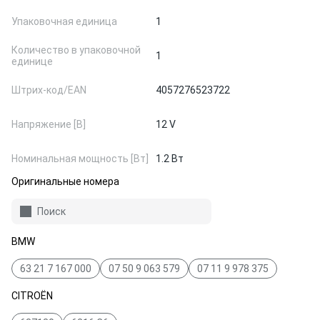
Упаковочная единица
1
Количество в упаковочной
1
единице
Штрих-код/EAN
4057276523722
Напряжение [В]
12 V
Номинальная мощность [Вт]
1.2 Вт
Оригинальные номера
Поиск
BMW
63 21 7 167 000
07 50 9 063 579
07 11 9 978 375
CITROËN