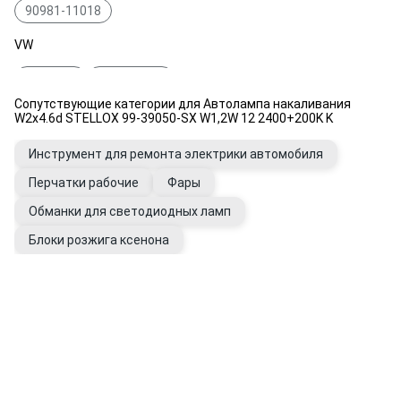
90981-11018
VW
Z046036
N 017 751 2
Сопутствующие категории для Автолампа накаливания
GENERAL MOTORS
W2x4.6d STELLOX 99-39050-SX W1,2W 12 2400+200K K
99050000
93190474
2098012
Инструмент для ремонта электрики автомобиля
Перчатки рабочие
Фары
Обманки для светодиодных ламп
Блоки розжига ксенона