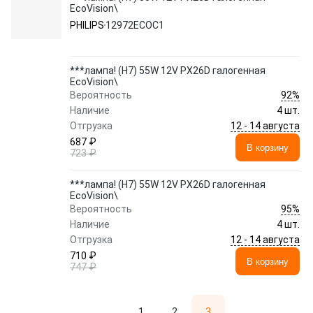
EcoVision\
PHILIPS
12972ECOC1
***лампа! (H7) 55W 12V PX26D галогенная
EcoVision\
92%
Вероятность
Наличие
4 шт.
12 - 14 августа
Отгрузка
687 ₽
В корзину
723 ₽
***лампа! (H7) 55W 12V PX26D галогенная
EcoVision\
95%
Вероятность
Наличие
4 шт.
12 - 14 августа
Отгрузка
710 ₽
В корзину
747 ₽
1
2
3