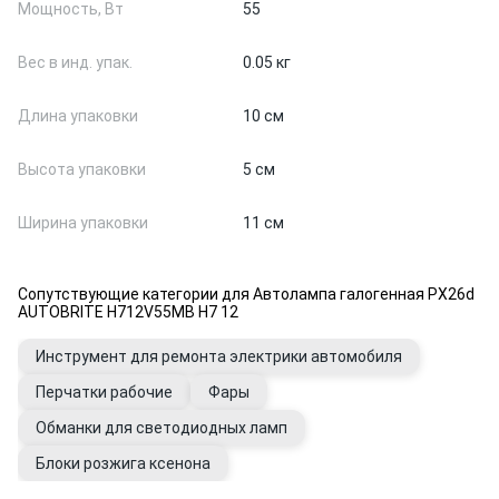
Мощность, Вт
55
Вес в инд. упак.
0.05 кг
Длина упаковки
10 см
Высота упаковки
5 см
Ширина упаковки
11 см
Сопутствующие категории для Автолампа галогенная PX26d
AUTOBRITE H712V55MB H7 12
Инструмент для ремонта электрики автомобиля
Перчатки рабочие
Фары
Обманки для светодиодных ламп
Блоки розжига ксенона