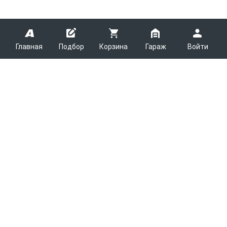
Главная
Подбор
Корзина
Гараж
Войти
ARMTEK
О Компании
Покупателям
Контакты
Как сделать заказ
Партнерам
Новости
Доставка
Поставщикам
Каталоги
Вакансии