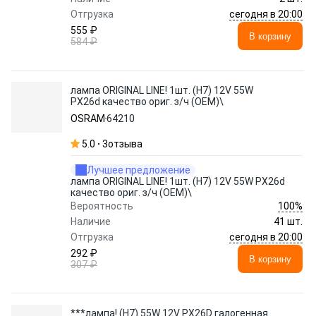
сегодня в 20:00
Отгрузка
555 ₽
В корзину
584 ₽
лампа ORIGINAL LINE! 1шт. (H7) 12V 55W
PX26d качество ориг. з/ч (ОЕМ)\
OSRAM
64210
5.0
3
отзыва
Лучшее предложение
лампа ORIGINAL LINE! 1шт. (H7) 12V 55W PX26d
качество ориг. з/ч (ОЕМ)\
100%
Вероятность
Наличие
41 шт.
сегодня в 20:00
Отгрузка
292 ₽
В корзину
307 ₽
***лампа! (H7) 55W 12V PX26D галогенная