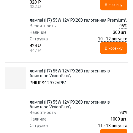
320 ₽
В корзину
337 ₽
лампа! (H7) 55W 12V PX26D галогенная Premium\
95%
Вероятность
Наличие
300 шт.
10 - 12 августа
Отгрузка
424 ₽
В корзину
447 ₽
лампа! (H7) 55W 12V PX26D галогенная в
блистере VisionPlus\
PHILIPS
12972VPB1
лампа! (H7) 55W 12V PX26D галогенная в
блистере VisionPlus\
93%
Вероятность
Наличие
1000 шт.
11 - 13 августа
Отгрузка