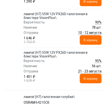
1 290 ₽
В корзину
лампа! (H7) 55W 12V PX26D галогенная в
блистере VisionPlus\
90%
Вероятность
Наличие
78 шт.
10 - 12 августа
Отгрузка
1 646 ₽
В корзину
1 732 ₽
лампа! (H7) 55W 12V PX26D галогенная в
блистере VisionPlus\
95%
Вероятность
Наличие
56 шт.
21 - 23 августа
Отгрузка
1 451 ₽
В корзину
1 528 ₽
лампа! (H7) галогенная голубая\
OSRAM
64210CB