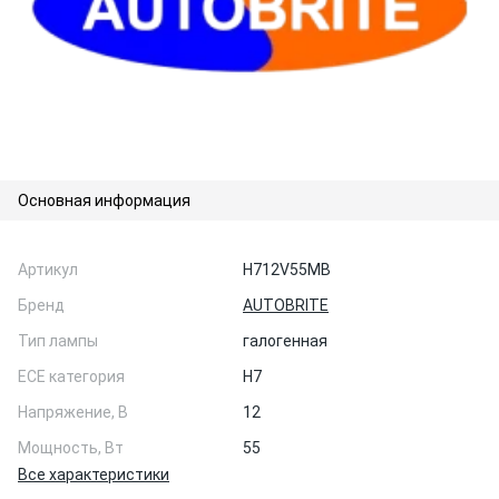
Основная информация
Артикул
H712V55MB
Бренд
AUTOBRITE
Тип лампы
галогенная
ЕСЕ категория
H7
Напряжение, В
12
Мощность, Вт
55
Все характеристики