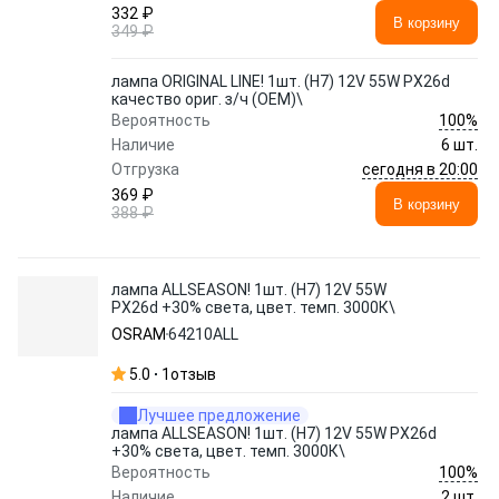
332 ₽
В корзину
349 ₽
лампа ORIGINAL LINE! 1шт. (H7) 12V 55W PX26d
качество ориг. з/ч (ОЕМ)\
100%
Вероятность
Наличие
6 шт.
сегодня в 20:00
Отгрузка
369 ₽
В корзину
388 ₽
лампа ALLSEASON! 1шт. (H7) 12V 55W
PX26d +30% света, цвет. темп. 3000К\
OSRAM
64210ALL
5.0
1
отзыв
Лучшее предложение
лампа ALLSEASON! 1шт. (H7) 12V 55W PX26d
+30% света, цвет. темп. 3000К\
100%
Вероятность
Наличие
2 шт.