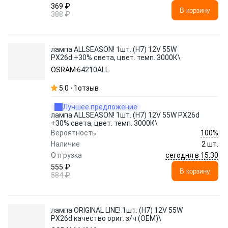
369 ₽
В корзину
388 ₽
лампа ALLSEASON! 1шт. (H7) 12V 55W
PX26d +30% света, цвет. темп. 3000К\
OSRAM
64210ALL
5.0
1
отзыв
Лучшее предложение
лампа ALLSEASON! 1шт. (H7) 12V 55W PX26d
+30% света, цвет. темп. 3000К\
100%
Вероятность
Наличие
2 шт.
сегодня в 15:30
Отгрузка
555 ₽
В корзину
584 ₽
лампа ORIGINAL LINE! 1шт. (H7) 12V 55W
PX26d качество ориг. з/ч (ОЕМ)\