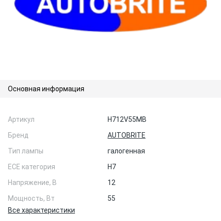
Основная информация
Артикул
H712V55MB
Бренд
AUTOBRITE
Тип лампы
галогенная
ЕСЕ категория
H7
Напряжение, В
12
Мощность, Вт
55
Все характеристики