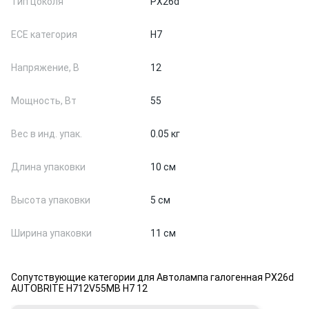
Тип цоколя
PX26d
ЕСЕ категория
H7
Напряжение, В
12
Мощность, Вт
55
Вес в инд. упак.
0.05 кг
Длина упаковки
10 см
Высота упаковки
5 см
Ширина упаковки
11 см
Сопутствующие категории для Автолампа галогенная PX26d
AUTOBRITE H712V55MB H7 12