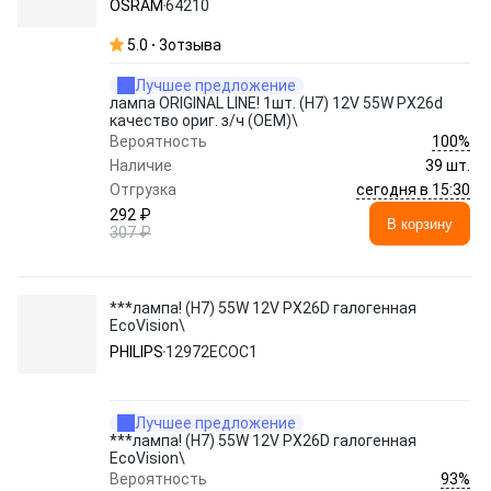
OSRAM
64210
5.0
3
отзыва
Лучшее предложение
лампа ORIGINAL LINE! 1шт. (H7) 12V 55W PX26d
качество ориг. з/ч (ОЕМ)\
100%
Вероятность
Наличие
39 шт.
сегодня в 15:30
Отгрузка
292 ₽
В корзину
307 ₽
***лампа! (H7) 55W 12V PX26D галогенная
EcoVision\
PHILIPS
12972ECOC1
Лучшее предложение
***лампа! (H7) 55W 12V PX26D галогенная
EcoVision\
93%
Вероятность