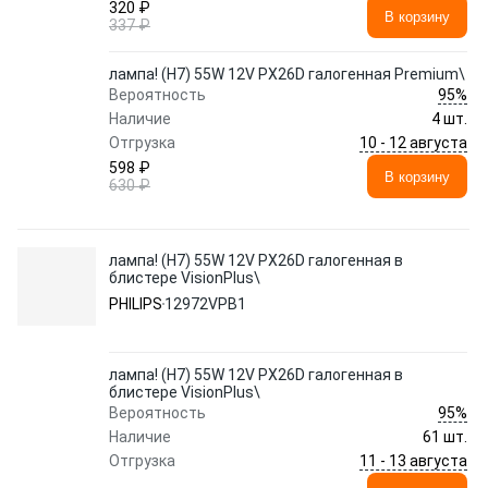
320 ₽
В корзину
337 ₽
лампа! (H7) 55W 12V PX26D галогенная Premium\
95%
Вероятность
Наличие
4 шт.
10 - 12 августа
Отгрузка
598 ₽
В корзину
630 ₽
лампа! (H7) 55W 12V PX26D галогенная в
блистере VisionPlus\
PHILIPS
12972VPB1
лампа! (H7) 55W 12V PX26D галогенная в
блистере VisionPlus\
95%
Вероятность
Наличие
61 шт.
11 - 13 августа
Отгрузка