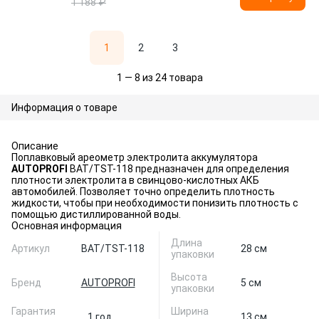
1 188 ₽
1
2
3
1 — 8 из 24 товара
Информация о товаре
Описание
Поплавковый ареометр электролита аккумулятора
AUTOPROFI
BAT/TST-118 предназначен для определения
плотности электролита в свинцово-кислотных АКБ
автомобилей. Позволяет точно определить плотность
жидкости, чтобы при необходимости понизить плотность с
помощью дистиллированной воды.
Основная информация
Длина
Артикул
BAT/TST-118
28 см
упаковки
Высота
Бренд
AUTOPROFI
5 см
упаковки
Гарантия
Ширина
1 год
13 см