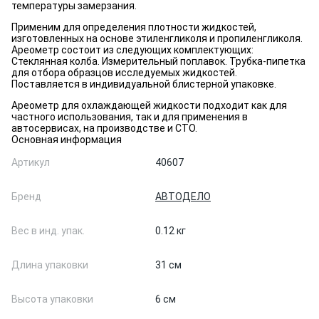
температуры замерзания.
Применим для определения плотности жидкостей,
изготовленных на основе этиленгликоля и пропиленгликоля.
Ареометр состоит из следующих комплектующих:
Стеклянная колба. Измерительный поплавок. Трубка-пипетка
для отбора образцов исследуемых жидкостей.
Поставляется в индивидуальной блистерной упаковке.
Ареометр для охлаждающей жидкости подходит как для
частного использования, так и для применения в
автосервисах, на производстве и СТО.
Основная информация
Артикул
40607
Бренд
АВТОДЕЛО
Вес в инд. упак.
0.12 кг
Длина упаковки
31 см
Высота упаковки
6 см