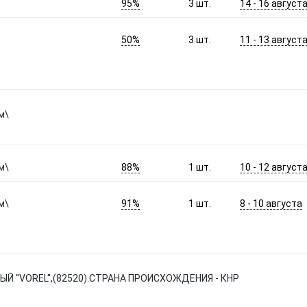
95%
14 - 16 август
3
шт.
50%
11 - 13 август
3
шт.
м\
88%
10 - 12 август
м\
1
шт.
91%
8 - 10 августа
м\
1
шт.
 ''VOREL'',(82520).СТРАНА ПРОИСХОЖДЕНИЯ - КНР