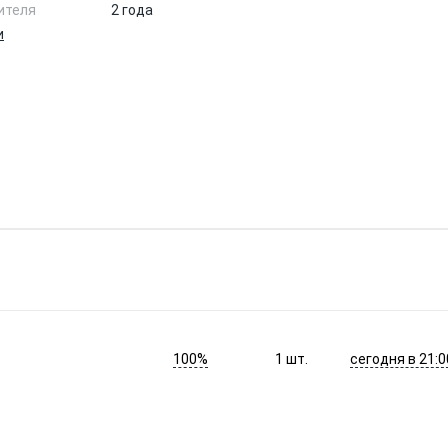
ителя
2 года
и
100%
сегодня в 21:0
1
шт.