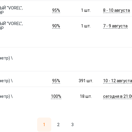
 ''VOREL'',
95%
8 - 10 августа
1
шт.
НР
 ''VOREL'',
90%
7 - 9 августа
1
шт.
НР
етр) \
95%
10 - 12 август
етр) \
391
шт.
100%
сегодня в 21:0
етр) \
18
шт.
1
2
3