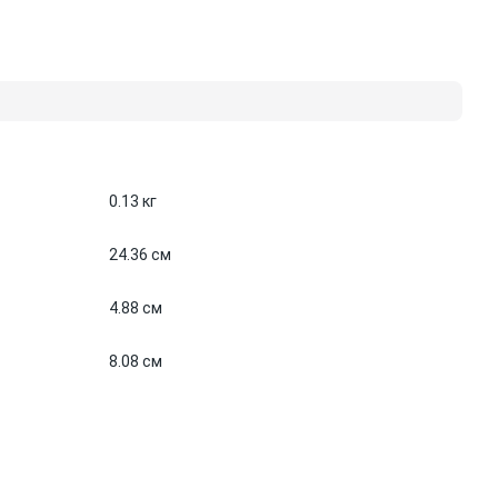
0.13 кг
24.36 см
4.88 см
8.08 см