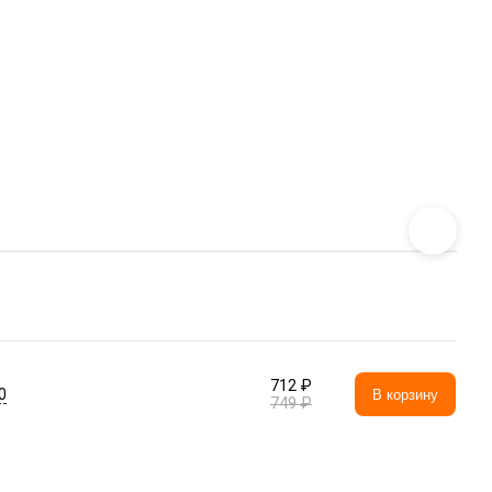
712 ₽
0
В корзину
749 ₽