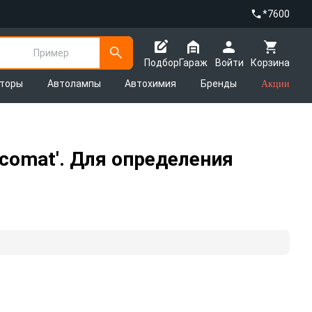
*7600
Пример
Подбор
Гараж
Войти
Корзина
яторы
Автолампы
Автохимия
Бренды
Акции
comat'. Для определения