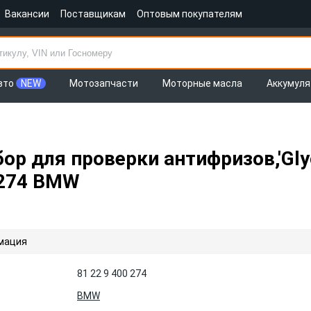
Вакансии
Поставщикам
Оптовым покупателям
вто
NEW
Мотозапчасти
Моторные масла
Аккумул
ор для проверки антифризов,'Gly
 274 BMW
мация
81 22 9 400 274
BMW