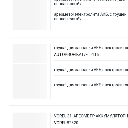
поплавковый\
ареометр! электролита АКБ, с грушей,
поплавковый\
груша! для заправки АКБ электролито
AUTOPROFI
BAT/FIL-116
груша! для заправки АКБ электролито
груша! для заправки АКБ электролито
VOREL 31. АРЕОМЕТР АККУМУЛЯТОРНЫЙ
VOREL
82520