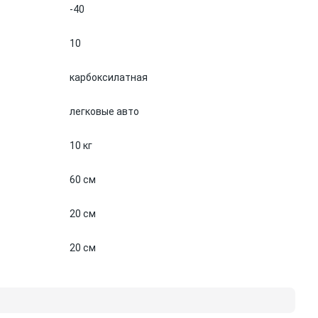
-40
10
карбоксилатная
легковые авто
10 кг
60 см
20 см
20 см