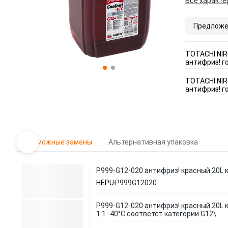
Все характе
Предложе
TOTACHI NIR
антифриз! г
TOTACHI NIR
антифриз! г
Возможные замены
Альтернативная упаковка
P999-G12-020 антифриз! красный 20L к
HEPU
P999G12020
P999-G12-020 антифриз! красный 20L 
1:1 -40°C соответст категории G12\