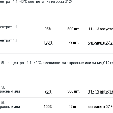
ентрат 1:1 -40°C соответст категории G12\
ентрат 1:1
95%
11 - 13 август
500
шт.
ентрат 1:1
100%
сегодня в 07:3
79
шт.
.5L концентрат 1:1 -40°C, смешивается с красным или синим,G12+
.5L
95%
11 - 13 август
красным или
500
шт.
.5L
100%
сегодня в 07:3
красным или
47
шт.