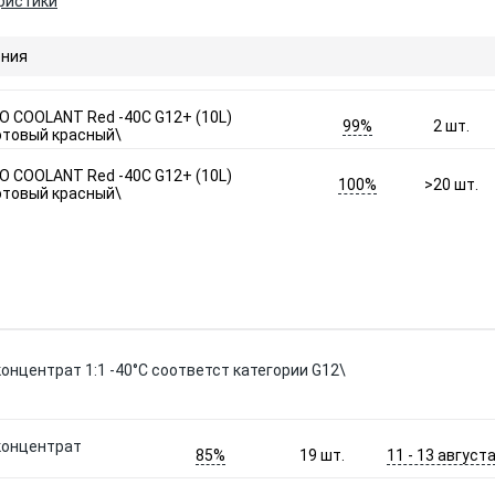
ристики
ния
O COOLANT Red -40C G12+ (10L)
99%
2
шт.
отовый красный\
O COOLANT Red -40C G12+ (10L)
100%
>20
шт.
отовый красный\
онцентрат 1:1 -40°C соответст категории G12\
концентрат
85%
11 - 13 август
19
шт.