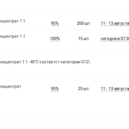
онцентрат 1:1
95%
11 - 13 август
200
шт.
онцентрат 1:1
100%
сегодня в 07:3
15
шт.
онцентрат 1:1 -40°C соответст категории G12\
концентрат
95%
11 - 13 август
25
шт.