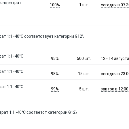
концентрат
100%
сегодня в 07:3
1
шт.
ат 1:1 -40°C соответствует категории G12\
ат 1:1 -40°C
95%
12 - 14 август
500
шт.
ат 1:1 -40°C
98%
сегодня в 23:0
15
шт.
ат 1:1 -40°C
99%
завтра в 12:00
5
шт.
рат 1:1 -40°C соответст категории G12\