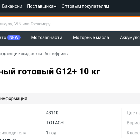
Вакансии
Поставщикам
Оптовым покупателям
вто
NEW
Мотозапчасти
Моторные масла
Аккумул
ждающие жидкости
Антифризы
ный готовый G12+ 10 кг
 информация
43110
Цвет 
TOTACHI
Вариа
оизводителя
1 год
Класс