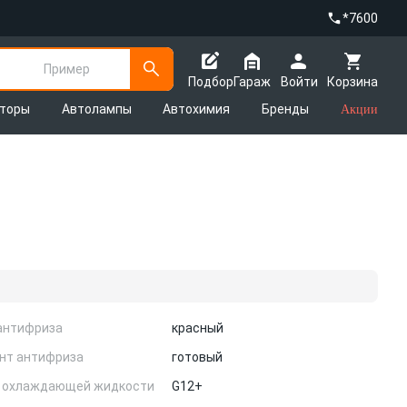
*7600
Пример
Подбор
Гараж
Войти
Корзина
яторы
Автолампы
Автохимия
Бренды
Акции
антифриза
красный
нт антифриза
готовый
 охлаждающей жидкости
G12+