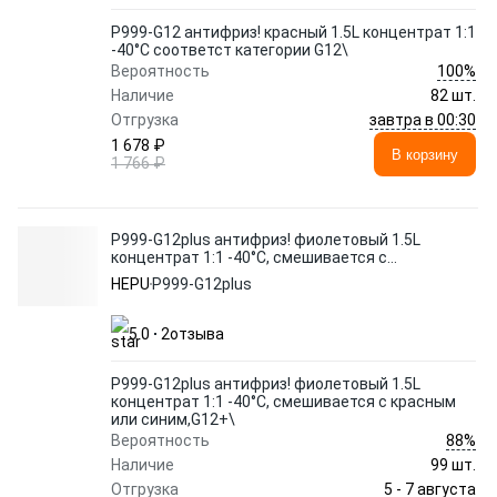
P999-G12 антифриз! красный 1.5L концентрат 1:1
-40°C соответст категории G12\
100%
Вероятность
Наличие
82 шт.
завтра в 00:30
Отгрузка
1 678 ₽
В корзину
1 766 ₽
P999-G12plus антифриз! фиолетовый 1.5L
концентрат 1:1 -40°C, смешивается с
красным или синим,G12+\
HEPU
P999-G12plus
5.0
2
отзыва
P999-G12plus антифриз! фиолетовый 1.5L
концентрат 1:1 -40°C, смешивается с красным
или синим,G12+\
88%
Вероятность
Наличие
99 шт.
5 - 7 августа
Отгрузка