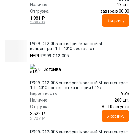
Наличие
13 шт.
завтра в 00:30
Отгрузка
1 981 ₽
В корзину
2 085 ₽
P999-G12-005 антифриз! красный 5L
концентрат 1:1 -40°C соответст
категории G12\
HEPU
P999-G12-005
5.0
2
отзыва
P999-G12-005 антифриз! красный 5L концентрат
1:1 -40°C соответст категории G12\
95%
Вероятность
Наличие
200 шт.
8 - 10 августа
Отгрузка
3 522 ₽
В корзину
3 707 ₽
P999-G12-005 антифриз! красный 5L концентрат