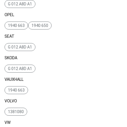
G 012 A8D A1
OPEL
1940 663
1940 650
SEAT
G 012 A8D A1
SKODA
G 012 A8D A1
VAUXHALL
1940 663
VOLVO
1381080
VW