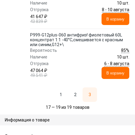
Наличие
10 шт.
8 - 10 августа
Отгрузка
41 647 ₽
В корзину
43 839 ₽
P999-G12plus-060 антифриз! фиолетовый 60L
концентрат 1:1 -40°C,смешивается с красным
или синим,G12+\
85%
Вероятность
Наличие
10 шт.
6 - 8 августа
Отгрузка
47 064 ₽
В корзину
49 541 ₽
1
2
3
17 — 19 из 19 товаров
Информация о товаре