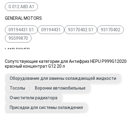
G 012 A8D A1
GENERAL MOTORS
09194431 S1
09194431
93170402 S1
93170402
95599870
LAND ROVER
Сопутствующие категории для Антифриз HEPU P999G12020
STC50529
красный концентрат G12 20 л
Оборудование для замены охлаждающей жидкости
Тосолы
Воронки автомобильные
Очистители радиатора
Присадки для системы охлаждения
Промывки системы охлаждения
Вода дистиллированная