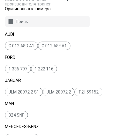
производителя трансп.
Оригинальные номера
Поиск
AUDI
G 012 A8D A1
G 012 A8F A1
FORD
1 336 797
1 222 116
JAGUAR
JLM 20972 2 S1
JLM 20972 2
T2H59152
MAN
324 SNF
MERCEDES-BENZ