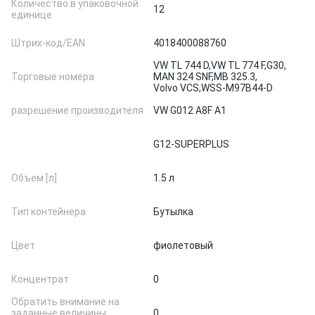
Количество в упаковочной
12
единице
Штрих-код/EAN
4018400088760
VW TL 744 D,
VW TL 774 F,
G30,
Торговые номера
MAN 324 SNF,
MB 325.3,
Volvo VCS,
WSS-M97B44-D
разрешение производителя
VW G012 A8F A1
G12-SUPERPLUS
Объем [л]
1.5 л
Тип контейнера
Бутылка
Цвет
фиолетовый
Концентрат
0
Обратить внимание на
заданные величины
0