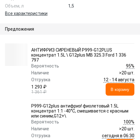
Объем, л
1,5
Все характеристики
Предложения
АНТИФРИЗ СИРЕНЕВЫЙ P999-G12PLUS
концентрат 1.5L \ G12plus MB 325.3 Ford 1 336
797
95%
Вероятность
Наличие
>20 шт.
12 - 14 августа
Отгрузка
1 293 ₽
В корзину
1 361 ₽
P999-G12plus антифриз! фиолетовый 1.5L
концентрат 1:1 -40°C, смешивается с красным
или синим,G12+\
100%
Вероятность
Наличие
>20 шт.
сегодня в 06:30
Отгрузка