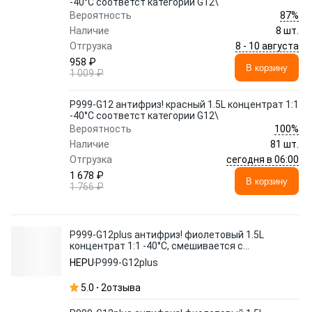
-40°C соответст категории G12\
87%
Вероятность
Наличие
8 шт.
8 - 10 августа
Отгрузка
958 ₽
В корзину
1 009 ₽
P999-G12 антифриз! красный 1.5L концентрат 1:1
-40°C соответст категории G12\
100%
Вероятность
Наличие
81 шт.
сегодня в 06:00
Отгрузка
1 678 ₽
В корзину
1 766 ₽
P999-G12plus антифриз! фиолетовый 1.5L
концентрат 1:1 -40°C, смешивается с
красным или синим,G12+\
HEPU
P999-G12plus
5.0
2
отзыва