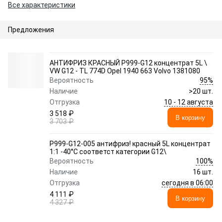
Все характеристики
Предложения
АНТИФРИЗ КРАСНЫЙ P999-G12 концентрат 5L \
VW G12 - TL 774D Opel 1940 663 Volvo 1381080
95%
Вероятность
Наличие
>20 шт.
10 - 12 августа
Отгрузка
3 518 ₽
В корзину
3 703 ₽
P999-G12-005 антифриз! красный 5L концентрат
1:1 -40°C соответст категории G12\
100%
Вероятность
Наличие
16 шт.
сегодня в 06:00
Отгрузка
4 111 ₽
В корзину
4 327 ₽