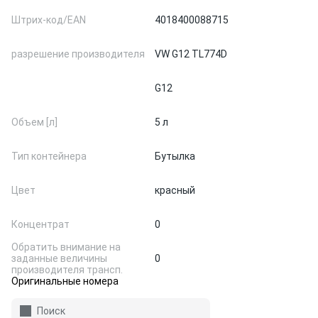
Штрих-код/EAN
4018400088715
разрешение производителя
VW G12 TL774D
G12
Объем [л]
5 л
Тип контейнера
Бутылка
Цвет
красный
Концентрат
0
Обратить внимание на
заданные величины
0
производителя трансп.
Оригинальные номера
Поиск