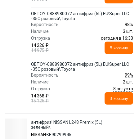
OETOY-0888980072 антифриз (5L) EU!Super LLC
-35C розовый\Toyota
98%
Вероятность
Наличие
3 шт.
сегодня в 16:30
Отгрузка
14 226 ₽
В корзину
14 975 ₽
OETOY-0888980072 антифриз (5L) EU!Super LLC
-35C розовый\Toyota
99%
Вероятность
Наличие
2 шт.
8 августа
Отгрузка
14 368 ₽
В корзину
15 125 ₽
антифриз! NISSAN L248 Premix (5L)
зеленый\
NISSAN
KE90299945