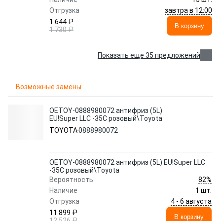
завтра в 12:00
Отгрузка
1 644 ₽
В корзину
1 730 ₽
Показать еще 35 предложений
Возможные замены
OETOY-0888980072 антифриз (5L)
EU!Super LLC -35C розовый\Toyota
TOYOTA
0888980072
OETOY-0888980072 антифриз (5L) EU!Super LLC
-35C розовый\Toyota
82%
Вероятность
Наличие
1 шт.
4 - 6 августа
Отгрузка
11 899 ₽
В корзину
12 526 ₽