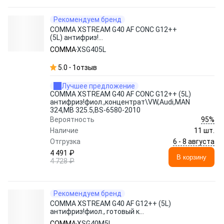
Рекомендуем бренд
COMMA XSTREAM G40 AF CONC G12++
(5L) антифриз!
фиол.,концентрат\VW,Audi,MAN 324,MB
COMMA
XSG405L
325.5,BS-6580-2010
5.0
1
отзыв
Лучшее предложение
COMMA XSTREAM G40 AF CONC G12++ (5L)
антифриз!фиол.,концентрат\VW,Audi,MAN
324,MB 325.5,BS-6580-2010
95%
Вероятность
Наличие
11 шт.
6 - 8 августа
Отгрузка
4 491 ₽
В корзину
4 728 ₽
Рекомендуем бренд
COMMA XSTREAM G40 AF G12++ (5L)
антифриз!фиол., готовый к
использов.\VW,Audi,MAN 324,MB 325.5
COMMA
XSG40M5L