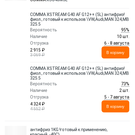
COMMA XSTREAM G40 AF G12++ (5L) антифриз!
фиол., готовый к использов.\VW,Audi,MAN 324,MB
325.5
95%
Вероятность
Наличие
10 шт.
6 - 8 августа
Отгрузка
2 915 ₽
В корзину
3 069 ₽
COMMA XSTREAM G40 AF G12++ (5L) антифриз!
фиол., готовый к использов.\VW,Audi,MAN 324,MB
325.5
73%
Вероятность
Наличие
2 шт.
5 - 7 августа
Отгрузка
4 324 ₽
В корзину
4 552 ₽
антифриз 1KG !готовый к применению,
красный, -40С\