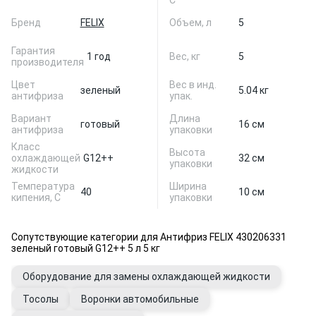
С
Бренд
FELIX
Объем, л
5
Гарантия
1 год
Вес, кг
5
производителя
Цвет
Вес в инд.
зеленый
5.04 кг
антифриза
упак.
Вариант
Длина
готовый
16 см
антифриза
упаковки
Класс
Высота
охлаждающей
G12++
32 см
упаковки
жидкости
Температура
Ширина
40
10 см
кипения, С
упаковки
Сопутствующие категории для Антифриз FELIX 430206331
зеленый готовый G12++ 5 л 5 кг
Оборудование для замены охлаждающей жидкости
Тосолы
Воронки автомобильные