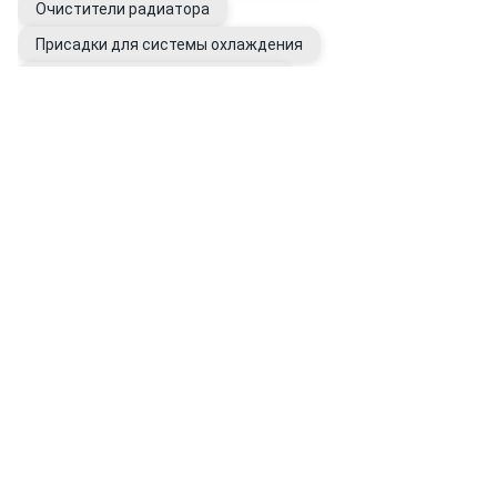
Очистители радиатора
Присадки для системы охлаждения
Промывки системы охлаждения
Вода дистиллированная
Фильтры системы охлаждения
Расширительные бачки