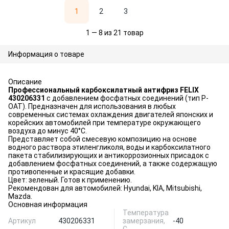
1
2
3
1 — 8 из 21 товар
Информация о товаре
Описание
Профессиональный карбоксилатный антифриз FELIX
430206331
с добавлением фосфатных соединений (тип P-
OAT). Предназначен для использования в любых
современных системах охлаждения двигателей японских и
корейских автомобилей при температуре окружающего
воздуха до минус 40°С.
Представляет собой смесевую композицию на основе
водного раствора этиленгликоля, воды и карбоксилатного
пакета стабилизирующих и антикоррозионных присадок с
добавлением фосфатных соединений, а также содержащую
противопенные и красящие добавки.
Цвет: зеленый. Готов к применению.
Рекомендован для автомобилей: Hyundai, KIA, Mitsubishi,
Mazda.
Основная информация
Температура
Артикул
430206331
замерзания,
-40