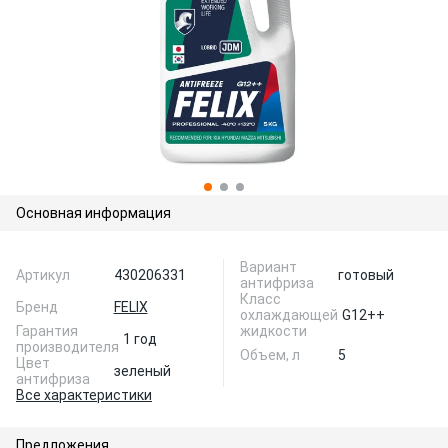
Основная информация
Вариант
Артикул
430206331
готовый
антифриза
Класс
Бренд
FELIX
охлаждающей
G12++
Гарантия
жидкости
1 год
производителя
Объем, л
5
Цвет
зеленый
антифриза
Все характеристики
Предложения