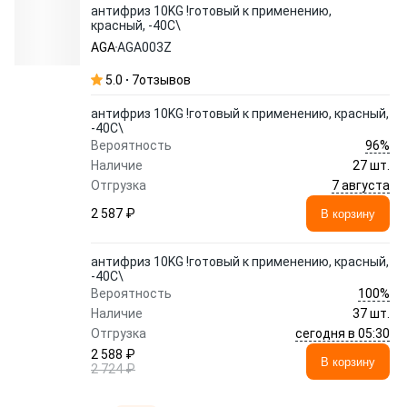
aнтифриз 10KG !готовый к применению,
красный, -40С\
AGA
AGA003Z
5.0
7
отзывов
aнтифриз 10KG !готовый к применению, красный,
-40С\
96%
Вероятность
Наличие
27 шт.
7 августа
Отгрузка
2 587 ₽
В корзину
aнтифриз 10KG !готовый к применению, красный,
-40С\
100%
Вероятность
Наличие
37 шт.
сегодня в 05:30
Отгрузка
2 588 ₽
В корзину
2 724 ₽