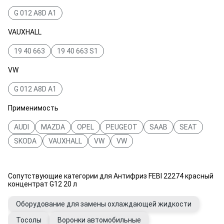
G 012 A8D A1
VAUXHALL
19 40 663
19 40 663 S1
VW
G 012 A8D A1
Применимость
AUDI
MAZDA
OPEL
PEUGEOT
SAAB
SEAT
SKODA
VAUXHALL
VW
VW
Сопутствующие категории для Антифриз FEBI 22274 красный
концентрат G12 20 л
Оборудование для замены охлаждающей жидкости
Тосолы
Воронки автомобильные