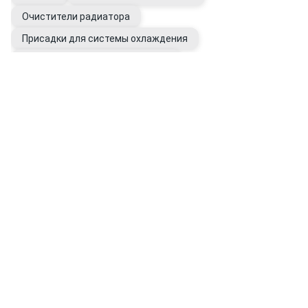
Очистители радиатора
Присадки для системы охлаждения
Промывки системы охлаждения
Вода дистиллированная
Фильтры системы охлаждения
Расширительные бачки