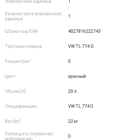
Упаковочная единица
1
Количество в упаковочной
1
единице
Штрих-код/EAN
4027816222743
Торговые номера
VW TL 774-D
Концентрат
0
Цвет
красный
Объем [л]
20 л
Спецификация
VW TL 774 D
Вес [кг]
22 кг
Соблюдать сервисную
0
информацию