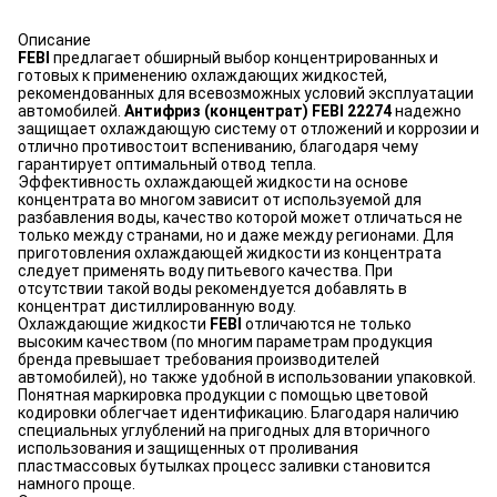
Описание
FEBI
предлагает обширный выбор концентрированных и
готовых к применению охлаждающих жидкостей,
рекомендованных для всевозможных условий эксплуатации
автомобилей.
Антифриз (концентрат) FEBI 22274
надежно
защищает охлаждающую систему от отложений и коррозии и
отлично противостоит вспениванию, благодаря чему
гарантирует оптимальный отвод тепла.
Эффективность охлаждающей жидкости на основе
концентрата во многом зависит от используемой для
разбавления воды, качество которой может отличаться не
только между странами, но и даже между регионами. Для
приготовления охлаждающей жидкости из концентрата
следует применять воду питьевого качества. При
отсутствии такой воды рекомендуется добавлять в
концентрат дистиллированную воду.
Охлаждающие жидкости
FEBI
отличаются не только
высоким качеством (по многим параметрам продукция
бренда превышает требования производителей
автомобилей), но также удобной в использовании упаковкой.
Понятная маркировка продукции с помощью цветовой
кодировки облегчает идентификацию. Благодаря наличию
специальных углублений на пригодных для вторичного
использования и защищенных от проливания
пластмассовых бутылках процесс заливки становится
намного проще.