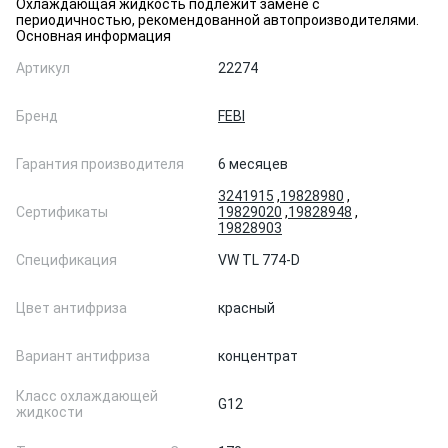
Охлаждающая жидкость подлежит замене с
периодичностью, рекомендованной автопроизводителями.
Основная информация
Артикул
22274
Бренд
FEBI
Гарантия производителя
6 месяцев
3241915
,
19828980
,
Сертификаты
19829020
,
19828948
,
19828903
Спецификация
VW TL 774-D
Цвет антифриза
красный
Вариант антифриза
концентрат
Класс охлаждающей
G12
жидкости