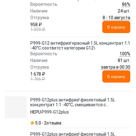
86%
Вероятность
Наличие
24 шт.
8 - 10 августа
Отгрузка
958 ₽
В корзину
1 009 ₽
P999-G12 антифриз! красный 1.5L концентрат 1:1
-40°C соответст категории G12\
100%
Вероятность
Наличие
81 шт.
завтра в 00:30
Отгрузка
1 678 ₽
В корзину
1 766 ₽
P999-G12plus антифриз! фиолетовый 1.5L
концентрат 1:1 -40°C, смешивается с
красным или синим,G12+\
HEPU
P999-G12plus
5.0
2
отзыва
P999-G12plus антифриз! фиолетовый 1.5L