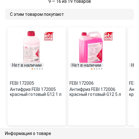
9 — 16 из 19 товаров
С этим товаром покупают
Нет в наличии
Нет в наличии
Нет
FEBI
·
172005
FEBI
·
172006
FEBI
·
Антифриз FEBI 172005
Антифриз FEBI 172006
Анти
красный готовый G12 1 л
красный готовый G12 5 л
крас
Информация о товаре