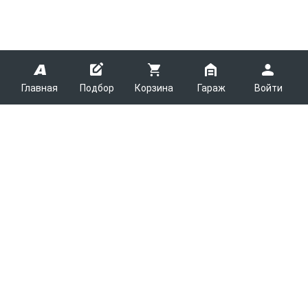
Главная
Подбор
Корзина
Гараж
Войти
ARMTEK
О Компании
Покупателям
Контакты
Как сделать заказ
Партнерам
Новости
Доставка