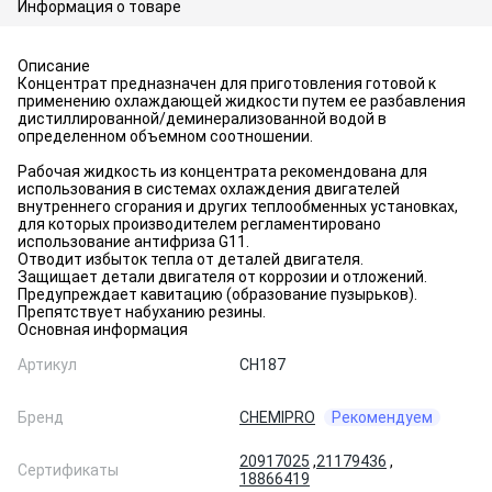
Информация о товаре
Описание
Концентрат предназначен для приготовления готовой к
применению охлаждающей жидкости путем ее разбавления
дистиллированной/деминерализованной водой в
определенном объемном соотношении.
Рабочая жидкость из концентрата рекомендована для
использования в системах охлаждения двигателей
внутреннего сгорания и других теплообменных установках,
для которых производителем регламентировано
использование антифриза G11.
Отводит избыток тепла от деталей двигателя.
Защищает детали двигателя от коррозии и отложений.
Предупреждает кавитацию (образование пузырьков).
Препятствует набуханию резины.
Основная информация
Артикул
CH187
Бренд
CHEMIPRO
Рекомендуем
20917025
,
21179436
,
Сертификаты
18866419