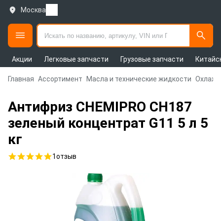
Москва
Акции
Легковые запчасти
Грузовые запчасти
Китайс
Главная
Ассортимент
Масла и технические жидкости
Охлажд
Антифриз CHEMIPRO CH187
зеленый концентрат G11 5 л 5
кг
1
отзыв