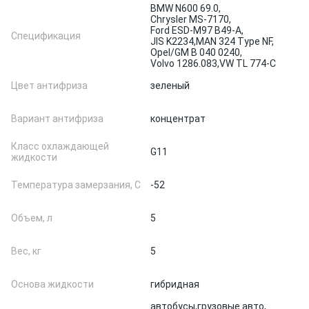
BMW N600 69.0,
Chrysler MS-7170,
Ford ESD-M97 B49-A,
Спецификация
JIS K2234,
MAN 324 Type NF,
Opel/GM B 040 0240,
Volvo 1286.083,
VW TL 774-C
Цвет антифриза
зеленый
Вариант антифриза
концентрат
Класс охлаждающей
G11
жидкости
Температура замерзания, С
-52
Объем, л
5
Вес, кг
5
Основа жидкости
гибридная
автобусы,
грузовые авто,