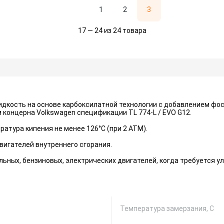
1
2
3
17 — 24 из 24 товара
дкость на основе карбоксилатной технологии с добавлением фо
концерна Volkswagen спецификации TL 774-L / EVO G12.
атура кипения не менее 126°С (при 2 АТМ).
игателей внутреннего сгорания.
ьных, бензиновых, электрических двигателей, когда требуется 
Температура замерзания, С