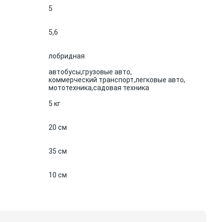
5
5,6
лобридная
автобусы,
грузовые авто,
коммерческий транспорт,
легковые авто,
мототехника,
садовая техника
5 кг
20 см
35 см
10 см