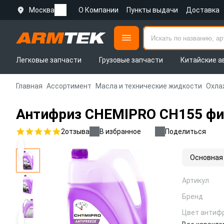
Москва
О Компании
Пункты выдачи
Доставка
Легковые запчасти
Грузовые запчасти
Китайские а
Главная
Ассортимент
Масла и технические жидкости
Охла
Антифриз CHEMIPRO CH155 фио
2
отзыва
В избранное
Поделиться
Основная
Артикул
Бренд
Цвет антиф