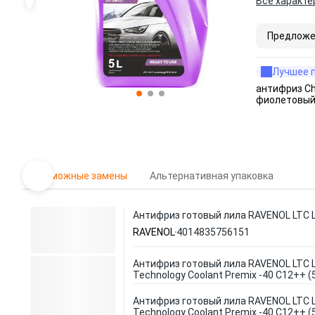
Все характе
Предложе
Лучшее 
антифриз Ch
фиолетовый
Возможные замены
Альтернативная упаковка
Антифриз готовый лила RAVENOL LTC Lo
RAVENOL
4014835756151
Антифриз готовый лила RAVENOL LTC L
Technology Coolant Premix -40 C12++ (
Антифриз готовый лила RAVENOL LTC L
Technology Coolant Premix -40 C12++ (