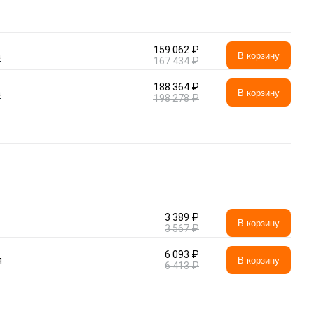
159 062 ₽
а
В корзину
167 434 ₽
188 364 ₽
а
В корзину
198 278 ₽
3 389 ₽
В корзину
3 567 ₽
6 093 ₽
я
В корзину
6 413 ₽