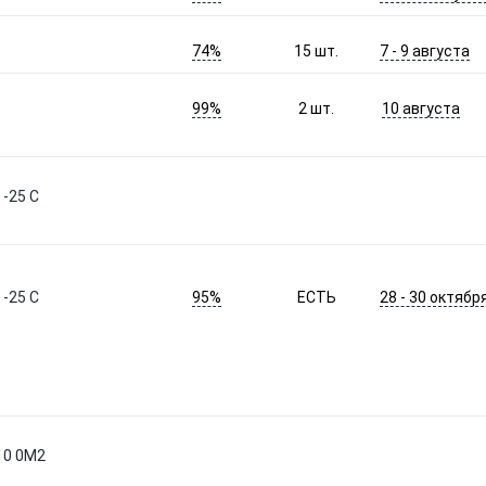
74%
7 - 9 августа
15
шт.
99%
10 августа
2
шт.
-25 C
95%
28 - 30 октябр
-25 C
ЕСТЬ
10 0M2