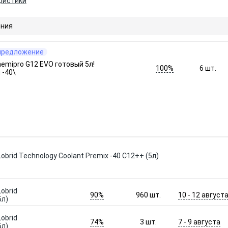
ристики
ния
предложение
emipro G12 EVO готовый 5л!
100%
6
шт.
 -40\
brid Technology Coolant Premix -40 C12++ (5л)
obrid
90%
10 - 12 август
960
шт.
5л)
obrid
74%
7 - 9 августа
3
шт.
5л)