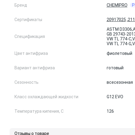
Бренд
CHEMIPRO
Р
Сертификаты
20917025
,
211
ASTM D3306,
GB 29743-2013 
Спецификация
VW TL 774-C,
V
VW TL 774-G,
V
Цвет антифриза
фиолетовый
Вариант антифриза
готовый
Сезонность
всесезонная
Класс охлаждающей жидкости
G12 EVO
Температура кипения, С
126
Отзывы о товаре