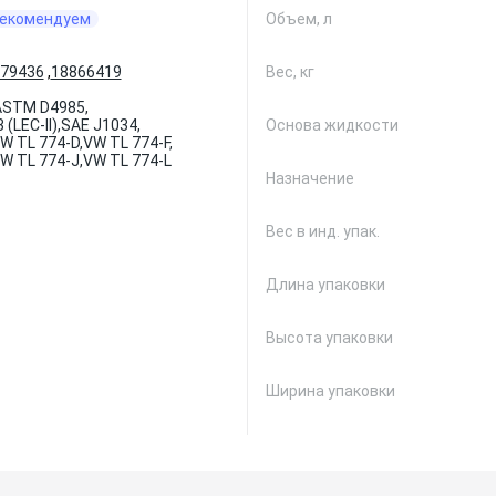
екомендуем
Объем, л
79436
,
18866419
Вес, кг
ASTM D4985,
(LEC-II),
SAE J1034,
Основа жидкости
W TL 774-D,
VW TL 774-F,
W TL 774-J,
VW TL 774-L
Назначение
Вес в инд. упак.
Длина упаковки
Высота упаковки
Ширина упаковки