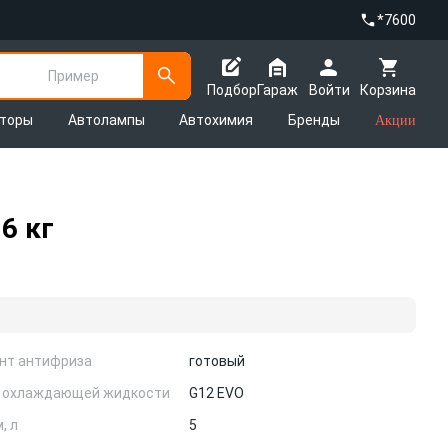
*7600
Пример
Подбор
Гараж
Войти
Корзина
яторы
Автолампы
Автохимия
Бренды
Акции
6 кг
нт антифриза
готовый
 охлаждающей жидкости
G12 EVO
, л
5