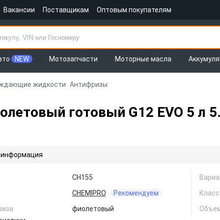
Вакансии
Поставщикам
Оптовым покупателям
вто
NEW
Мотозапчасти
Моторные масла
Аккумул
ждающие жидкости
Антифризы
летовый готовый G12 EVO 5 л 5.
 информация
CH155
Вариа
CHEMIPRO
Рекомендуем
Класс
риза
фиолетовый
Объем