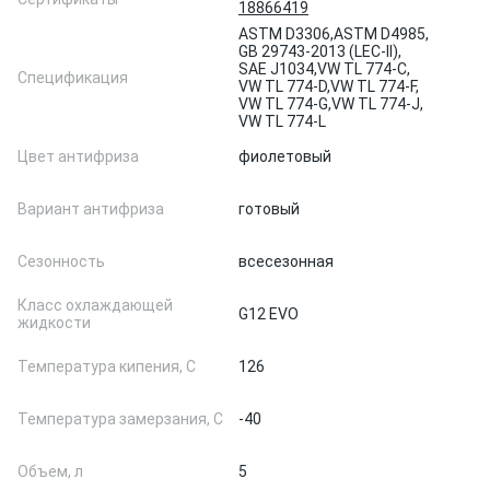
18866419
ASTM D3306,
ASTM D4985,
GB 29743-2013 (LEC-II),
SAE J1034,
VW TL 774-C,
Спецификация
VW TL 774-D,
VW TL 774-F,
VW TL 774-G,
VW TL 774-J,
VW TL 774-L
Цвет антифриза
фиолетовый
Вариант антифриза
готовый
Сезонность
всесезонная
Класс охлаждающей
G12 EVO
жидкости
Температура кипения, С
126
Температура замерзания, С
-40
Объем, л
5