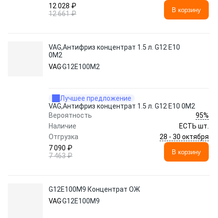
12 028 ₽
В корзину
12 661 ₽
VAG,Антифриз концентрат 1.5 л. G12 E10
0M2
VAG
G12E100M2
Лучшее предложение
VAG,Антифриз концентрат 1.5 л. G12 E10 0M2
95%
Вероятность
Наличие
ЕСТЬ шт.
28 - 30 октября
Отгрузка
7 090 ₽
В корзину
7 463 ₽
G12E100M9 Концентрат ОЖ
VAG
G12E100M9