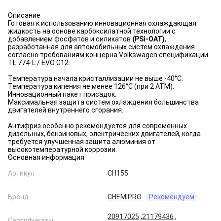
Описание
Готовая к использованию инновационная охлаждающая
жидкость на основе карбоксилатной технологии с
добавлением фосфатов и силикатов
(PSi-OAT)
,
разработанная для автомобильных систем охлаждения
согласно требованиям концерна Volkswagen спецификации
TL 774-L / EVO G12.
Температура начала кристаллизации не выше -40°С.
Температура кипения не менее 126°С (при 2 АТМ).
Инновационный пакет присадок.
Максимальная защита систем охлаждения большинства
двигателей внутреннего сгорания.
Антифриз особенно рекомендуется для современных
дизельных, бензиновых, электрических двигателей, когда
требуется улучшенная защита алюминия от
высокотемпературной коррозии.
Основная информация
Артикул
CH155
Бренд
CHEMIPRO
Рекомендуем
20917025
,
21179436
,
Сертификаты