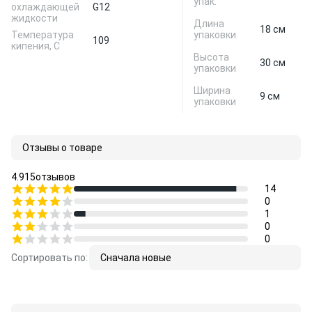
упак.
охлаждающей
G12
жидкости
Длина
18 см
Температура
упаковки
109
кипения, С
Высота
30 см
упаковки
Ширина
9 см
упаковки
Отзывы о товаре
4.9
15
отзывов
14
0
1
0
0
Сортировать по:
Сначала новые