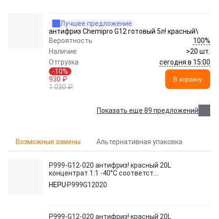
Лучшее предложение
антифриз Chemipro G12 готовый 5л! красный\
100%
Вероятность
Наличие
>20 шт.
сегодня в 15:00
Отгрузка
-10%
930 ₽
В корзину
1 030 ₽
Показать еще 89 предложений
Возможные замены
Альтернативная упаковка
P999-G12-020 антифриз! красный 20L
концентрат 1:1 -40°C соответст
категории G12\
HEPU
P999G12020
P999-G12-020 антифриз! красный 20L