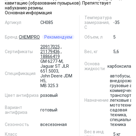
кавитацию (образование пузырьков). Препятствует
набуханию резины.
Основная информация
Температура
Артикул
CH085
замерзания,
-35
С
Бренд
CHEMIPRO
Рекомендуем
Объем, л
5
20917025
,
Сертификаты
21179436
,
Вес, кг
5,6
18866419
GM 6277-M,
Основа
Jaguar ST JLR
карбоксилат
жидкости
651.5003,
Спецификация
John Deere JDM
автобусы,
H5,
внедорожни
MB 325.3
грузовые авт
коммерческ
Цвет антифриза
розовый
транспорт,
Назначение
легковые ав
мототехника
Вариант
готовый
садовая
антифриза
техника,
специальна
Сезонность
всесезонная
техника
Вес в инд.
Класс
5 кг