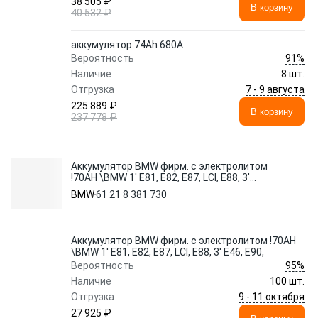
38 505 ₽
В корзину
40 532 ₽
аккумулятор 74Ah 680A
91%
Вероятность
Наличие
8 шт.
7 - 9 августа
Отгрузка
225 889 ₽
В корзину
237 778 ₽
Аккумулятор BMW фирм. с электролитом
!70AH \BMW 1' E81, E82, E87, LCI, E88, 3'
E46, E90,
BMW
61 21 8 381 730
Аккумулятор BMW фирм. с электролитом !70AH
\BMW 1' E81, E82, E87, LCI, E88, 3' E46, E90,
95%
Вероятность
Наличие
100 шт.
9 - 11 октября
Отгрузка
27 925 ₽