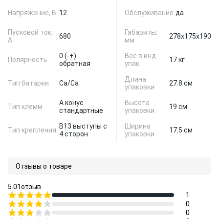
Напряжение, В
12
Обслуживание
да
Пусковой ток,
Габариты,
680
278x175x190
А
мм
0 (-+)
Вес в инд.
Полярность
17 кг
обратная
упак.
Длина
Тип батареи
Ca/Ca
27.8 см
упаковки
A конус
Высота
Тип клемм
19 см
стандартные
упаковки
B13 выступы с
Ширина
Тип крепления
17.5 см
4 сторон
упаковки
Отзывы о товаре
5.0
1
отзыв
1
0
0