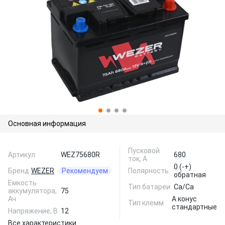
Основная информация
Пусковой
Артикул
WEZ75680R
680
ток, А
0 (-+)
Бренд
WEZER
Рекомендуем
Полярность
обратная
Емкость
Тип батареи
Ca/Ca
аккумулятора,
75
Ач
A конус
Тип клемм
стандартные
Напряжение, В
12
Все характеристики