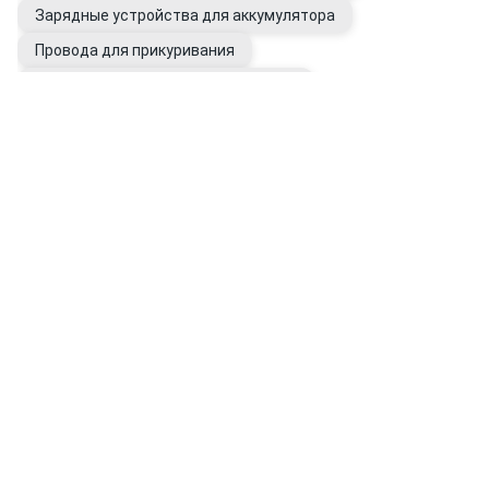
Зарядные устройства для аккумулятора
Провода для прикуривания
Провода и клеммы аккумуляторные
Аккумуляторы внешние (Power Bank)
Электрооборудование авто
Генераторы автомобильные