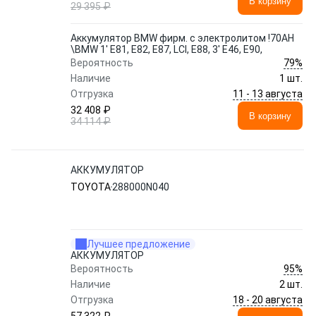
В корзину
29 395 ₽
Аккумулятор BMW фирм. с электролитом !70AH
\BMW 1' E81, E82, E87, LCI, E88, 3' E46, E90,
79%
Вероятность
Наличие
1 шт.
11 - 13 августа
Отгрузка
32 408 ₽
В корзину
34 114 ₽
АККУМУЛЯТОР
TOYOTA
288000N040
Лучшее предложение
АККУМУЛЯТОР
95%
Вероятность
Наличие
2 шт.
18 - 20 августа
Отгрузка