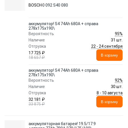
BOSCH
0 092 S40 080
аккумулятор! S4 74Ah 680A + справа
278x175x190\
95%
Вероятность
Наличие
31 шт.
22 - 24 сентября
Отгрузка
17 725 ₽
В корзину
18 657 ₽
аккумулятор! S4 74Ah 680A + справа
278x175x190\
92%
Вероятность
Наличие
30 шт.
8 - 10 августа
Отгрузка
32 181 ₽
В корзину
33 875 ₽
аккумуляторная батарея! 19.5/17.9