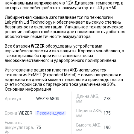
номинальным напряжением в 12V. Диапазон температур, в
которых способен работать аккумулятор: от -40 до +60.
Лабиринтная крышка изготавливается по технологии
Labyrinth Lid Technology и обеспечивает высокую степень
безопасности эксплуатации. Уникальное технологическое
решение лабиринтной крышки дает возможность добиться
абсолютной герметичности аккумулятора.
Все батареи
WEZER
оборудованы устройствами
взрывобезопасности и эко-защиты. Корпуса моноблоков, а
также крышка батареи изготавливаются из
высококачественного и ударопрочного полипропилена.
Изготовление решеток пластин АКБ используется
технология ExMET (Expanded Metal) – самая популярная и
надежная на данный момент технология производства, за
счет которой сила стартерного тока увеличена на 30%.
Основная информация
Длина АКБ,
Артикул
WEZ75680R
278
мм
Ширина АКБ,
Бренд
WEZER
Рекомендуем
175
мм
Емкость
Высота АКБ,
аккумулятора,
75
190
мм
Ач