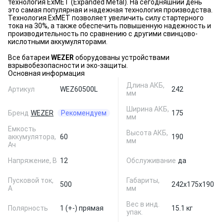
технология ExMET (Expanded Metal). На сегодняшний день
это самая популярная и надежная технология производства.
Технология ExMET позволяет увеличить силу стартерного
тока на 30%, а также обеспечить повышенную надежность и
производительность по сравнению с другими свинцово-
кислотными аккумуляторами.
Все батареи
WEZER
оборудованы устройствами
взрывобезопасности и эко-защиты.
Основная информация
Длина АКБ,
Артикул
WEZ60500L
242
мм
Ширина АКБ,
Бренд
WEZER
Рекомендуем
175
мм
Емкость
Высота АКБ,
аккумулятора,
60
190
мм
Ач
Напряжение, В
12
Обслуживание
да
Пусковой ток,
Габариты,
500
242x175x190
А
мм
Вес в инд.
Полярность
1 (+-) прямая
15.1 кг
упак.