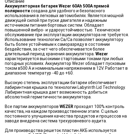
Описание
Аккумуляторная батарея Wezer 60Ah 500A прямой
полярности
создана для удобного и безопасного
использования в легковых автомобилях. Является мощной
движущей силой при пуске двигателя и надежным
источником питания бортовых систем. Обладает
повышенной вибро- и удароустойчивостью. Техническое
обслуживание при эксплуатации аккумулятора не требуется.
Использование технологии Ca/Ca позволяет аккумулятору
быть более устойчивым к саморазряду в состоянии
бездействия, за счет чего обеспечивается более
длительный период хранения аккумулятора.
Wezer
характеризуется высокими стартовыми токами при любых
погодных условиях. Аккумулятор Wezer обладает пусковым
током в500 А и номинальным напряжением в 12V. Работает в
диапазоне температур -40 до +60.
Высокую степень эксплуатации батареи обеспечивает
лабиринтная крышка по технологии Labyrinth Lid Technology.
Лабиринтная крышка дает возможность добиться
абсолютной герметичности аккумулятора.
Все партии аккумуляторов
WEZER
проходят 100% контроль
качества, на каждом производственном этапе. С целью
постоянного улучшения качества продуктов и процессов на
заводе внедрена система трехуровневого аудита.
Для производства решеток пластин АКБ используется