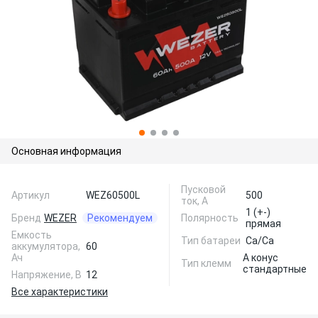
Основная информация
Пусковой
Артикул
WEZ60500L
500
ток, А
1 (+-)
Бренд
WEZER
Рекомендуем
Полярность
прямая
Емкость
Тип батареи
Ca/Ca
аккумулятора,
60
Ач
A конус
Тип клемм
стандартные
Напряжение, В
12
Все характеристики