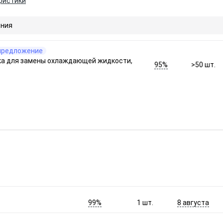
ристики
ния
предложение
ка для замены охлаждающей жидкости,
95%
>50
шт.
99%
8 августа
1
шт.