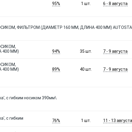
95%
6 - 8 августа
1
шт.
СИКОМ, ФИЛЬТРОМ (ДИАМЕТР 160 ММ, ДЛИНА 400 ММ) AUTOSTA
ОСИКОМ,
94%
7 - 9 августа
 400 ММ)
35
шт.
ОСИКОМ,
89%
7 - 9 августа
 400 ММ)
40
шт.
а', с гибким носиком 390мм\
а', с гибким
76%
11 - 13 август
1
шт.