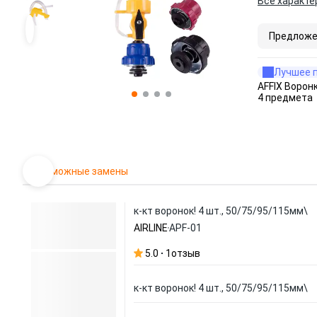
Все характе
Предложе
Лучшее 
AFFIX Ворон
4 предмета
Возможные замены
к-кт воронок! 4 шт., 50/75/95/115мм\
AIRLINE
APF-01
5.0
1
отзыв
к-кт воронок! 4 шт., 50/75/95/115мм\