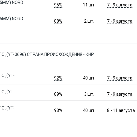
15ММ) NORD
95%
7 - 9 августа
11
шт.
15ММ) NORD
88%
7 - 9 августа
2
шт.
TO',(YT-0696).СТРАНА ПРОИСХОЖДЕНИЯ - КНР
O',(YT-
92%
7 - 9 августа
40
шт.
O',(YT-
89%
7 - 9 августа
3
шт.
O',(YT-
93%
8 - 11 августа
40
шт.