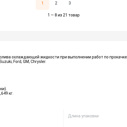
1
2
3
1 — 8 из 21 товар
олива охлаждающей жидкости при выполнении работ по прокачке
uzuki, Ford, GM, Chrysler.
ки).
649 кг.
Длина упаковки