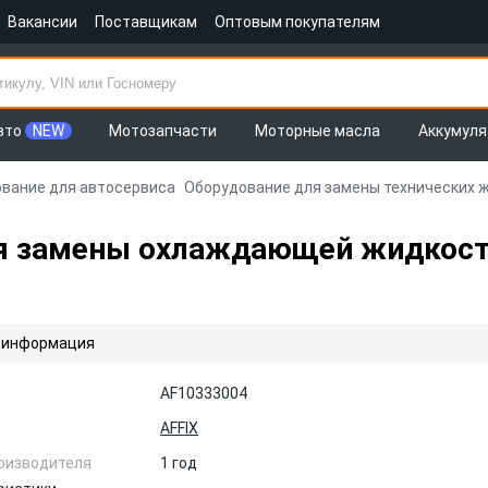
Вакансии
Поставщикам
Оптовым покупателям
вто
NEW
Мотозапчасти
Моторные масла
Аккумул
вание для автосервиса
Оборудование для замены технических 
ля замены охлаждающей жидкост
 информация
AF10333004
AFFIX
оизводителя
1 год