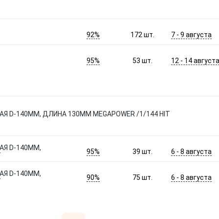
92%
7 - 9 августа
172
шт.
95%
12 - 14 август
53
шт.
Я D-140ММ, ДЛИНА 130ММ MEGAPOWER /1/144 HIT
АЯ D-140ММ,
95%
6 - 8 августа
39
шт.
T
АЯ D-140ММ,
90%
6 - 8 августа
75
шт.
T