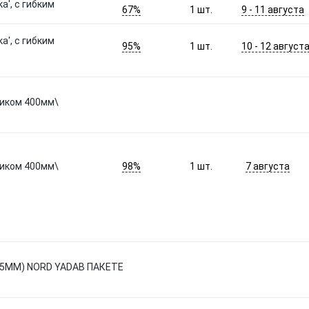
а', с гибким
67%
9 - 11 августа
1
шт.
а', с гибким
95%
10 - 12 август
1
шт.
сиком 400мм\
98%
7 августа
сиком 400мм\
1
шт.
15ММ) NORD YADAВ ПАКЕТЕ