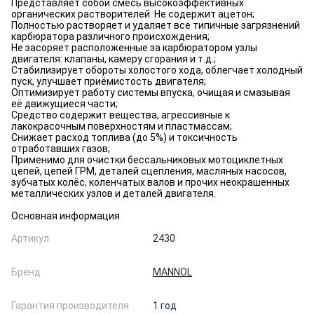
Представляет собой смесь высокоэффективных
органических растворителей. Не содержит ацетон;
Полностью растворяет и удаляет все типичные загрязнений
карбюратора различного происхождения;
Не засоряет расположенные за карбюратором узлы
двигателя: клапаны, камеру сгорания и т.д.;
Стабилизирует обороты холостого хода, облегчает холодный
пуск, улучшает приёмистость двигателя;
Оптимизирует работу системы впуска, очищая и смазывая
её движущиеся части;
Средство содержит вещества, агрессивные к
лакокрасочным поверхностям и пластмассам;
Снижает расход топлива (до 5%) и токсичность
отработавших газов;
Применимо для очистки бессальниковых мотоциклетных
цепей, цепей ГРМ, деталей сцепления, масляных насосов,
зубчатых колёс, коленчатых валов и прочих неокрашенных
металлических узлов и деталей двигателя.
Основная информация
Артикул
2430
Бренд
MANNOL
Гарантия производителя
1 год