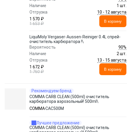
Наличие
1 шт.
10 - 12 августа
Отгрузка
1 570 ₽
В корзину
1 653 ₽
LiquiMoly Vergaser-Aussen-Reiniger 0.4L спрей-
очиститель карбюратора !\
90%
Вероятность
Наличие
2 шт.
13 - 15 августа
Отгрузка
1 672 ₽
В корзину
1 760 ₽
Рекомендуем бренд
COMMA CARB CLEAN (500ml) очиститель
карбюратора аэрозольный! 500ml\
COMMA
CAC500M
Лучшее предложение
COMMA CARB CLEAN (500ml) очиститель