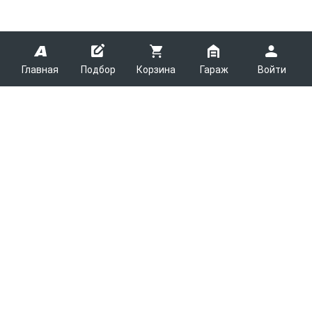
Главная
Подбор
Корзина
Гараж
Войти
ARMTEK
О Компании
Покупателям
Контакты
Как сделать заказ
Партнерам
Новости
Доставка
Поставщикам
Каталоги