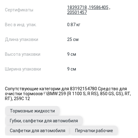
18393718
,
19586405
,
Сертификаты
20501457
Вес в инд. упак.
0.87 кг
Длина упаковки
25 см
Высота упаковки
9 см
Ширина упаковки
9 см
Сопутствующие категории для 83192154780 Средство для
очистки тормозов ! \BMW 259 (R 1100 S, R RS), 850 GS, GS), RT,
RT), 259C 12
Тормозные жидкости
Губки, салфетки для автомобиля
Салфетки для автомобиля
Перчатки рабочие