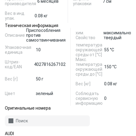
6 месяцев
7 см
производителя
упаковки
Вес в инд.
0.08 кг
упак.
Техническая информация
Приспособления
хим.
максимально
Описание
против
Свойство
твердый
самоотвинчивания
температура
Упаковочная
10
окружающей
55 °С
единица
среды от [°С]
Макс.
Штрих-
4027816267102
температура
код/EAN
150 °С
окружающей
среды до [°C]
Вес [г]
50 г
Вес [кг]
0.08 кг
Цвет
зеленый
Соблюдать
сервисную
0
информацию
Оригинальные номера
Поиск
AUDI