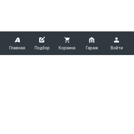
Главная
Подбор
Корзина
Гараж
Войти
ARMTEK
О Компании
Покупателям
Контакты
Как сделать заказ
Партнерам