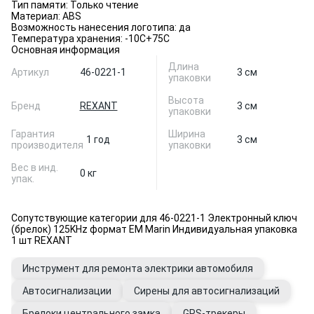
Тип памяти: Только чтение
Материал: ABS
Возможность нанесения логотипа: да
Температура хранения: -10С+75С
Основная информация
Длина
Артикул
46-0221-1
3 см
упаковки
Высота
Бренд
REXANT
3 см
упаковки
Гарантия
Ширина
1 год
3 см
производителя
упаковки
Вес в инд.
0 кг
упак.
Сопутствующие категории для 46-0221-1 Электронный ключ
(брелок) 125KHz формат EM Marin Индивидуальная упаковка
1 шт REXANT
Инструмент для ремонта электрики автомобиля
Автосигнализации
Сирены для автосигнализаций
Брелоки центрального замка
GPS-трекеры