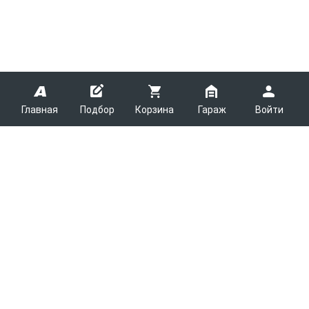
Главная
Подбор
Корзина
Гараж
Войти
ARMTEK
О Компании
Покупателям
Контакты
Как сделать заказ
Партнерам