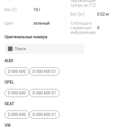
окружающей
среды до [°C]
Вес [г]
10 г
Вес [кг]
0.02 кг
Цвет
зеленый
Соблюдать
сервисную
0
информацию
Оригинальные номера
Поиск
AUDI
D 000 600
D 000 600 S1
OPEL
D 000 600
D 000 600 S1
SEAT
D 000 600
D 000 600 S1
VW