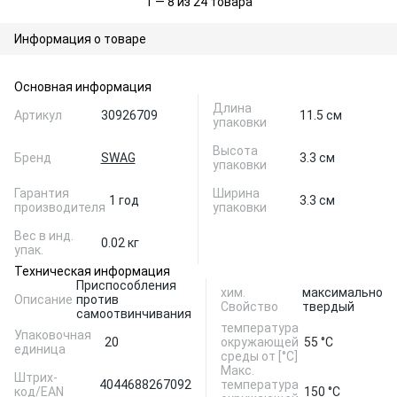
1 — 8 из 24 товара
Информация о товаре
Основная информация
Длина
Артикул
30926709
11.5 см
упаковки
Высота
Бренд
SWAG
3.3 см
упаковки
Гарантия
Ширина
1 год
3.3 см
производителя
упаковки
Вес в инд.
0.02 кг
упак.
Техническая информация
Приспособления
хим.
максимально
Описание
против
Свойство
твердый
самоотвинчивания
температура
Упаковочная
20
окружающей
55 °С
единица
среды от [°С]
Макс.
Штрих-
4044688267092
температура
код/EAN
150 °С