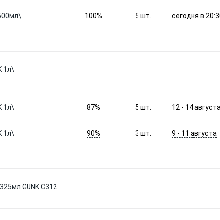
100%
сегодня в 20:3
500мл\
5
шт.
 1л\
87%
12 - 14 август
 1л\
5
шт.
90%
9 - 11 августа
 1л\
3
шт.
 325мл GUNK C312