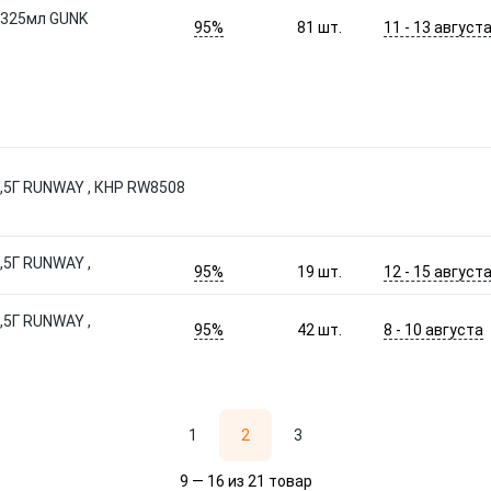
 325мл GUNK
95%
11 - 13 август
81
шт.
5Г RUNWAY , КНР RW8508
5Г RUNWAY ,
95%
12 - 15 август
19
шт.
5Г RUNWAY ,
95%
8 - 10 августа
42
шт.
1
2
3
9 — 16 из 21 товар