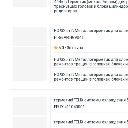
444ml\ Герметик (металл/керам) для
треснувших головок и блока цилиндро
радиаторов
HG !325ml\ Металлогерметик для слож
HI-GEAR
HG9041
5.0
3
отзыва
HG !325ml\ Металлогерметик для сло
ремонтов трещин в головках, блоках 
HG !325ml\ Металлогерметик для сло
ремонтов трещин в головках, блоках 
герметик! FELIX системы охлаждения 
FELIX
411040001
герметик! FELIX системы охлаждения 