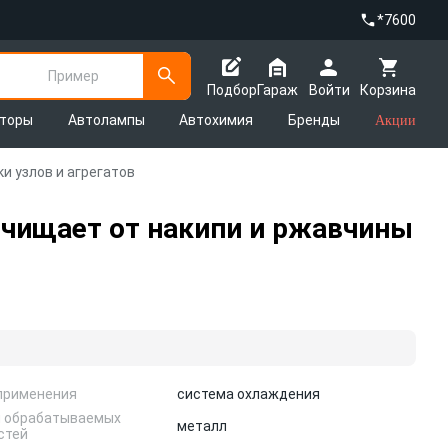
*7600
Пример
Подбор
Гараж
Войти
Корзина
яторы
Автолампы
Автохимия
Бренды
Акции
и узлов и агрегатов
очищает от накипи и ржавчины
применения
система охлаждения
 обрабатываемых
металл
стей