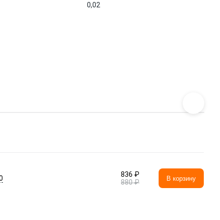
0,02
836 ₽
0
В корзину
880 ₽