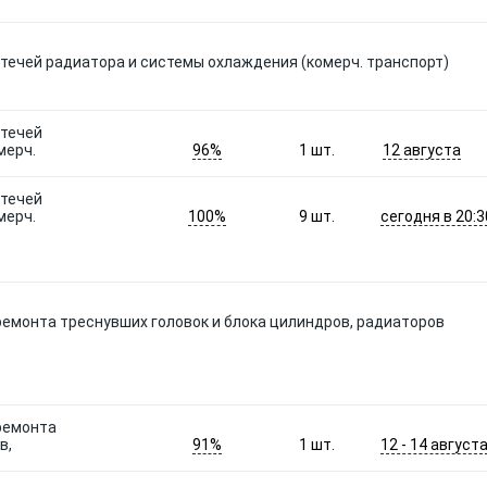
 течей радиатора и системы охлаждения (комерч. транспорт)
 течей
96%
12 августа
мерч.
1
шт.
 течей
100%
сегодня в 20:3
мерч.
9
шт.
ремонта треснувших головок и блока цилиндров, радиаторов
 ремонта
91%
12 - 14 август
в,
1
шт.