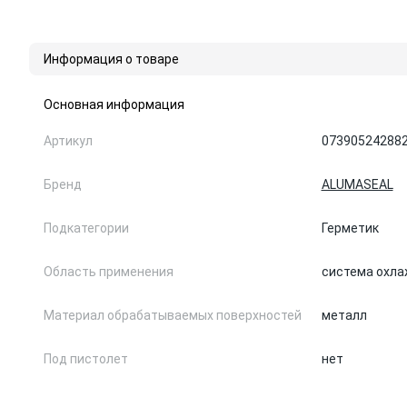
Информация о товаре
Основная информация
Артикул
07390524288
Бренд
ALUMASEAL
Подкатегории
Герметик
Область применения
система охл
Материал обрабатываемых поверхностей
металл
Под пистолет
нет