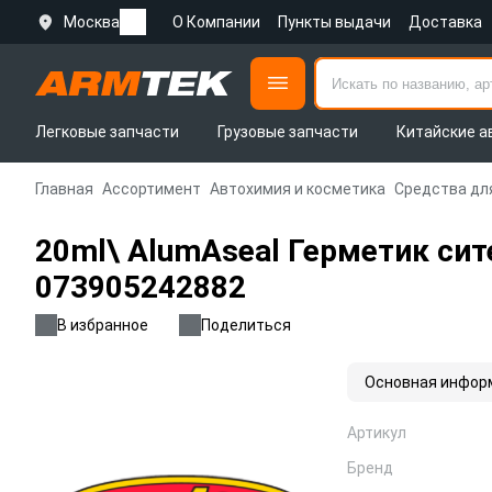
Москва
О Компании
Пункты выдачи
Доставка
Легковые запчасти
Грузовые запчасти
Китайские а
Главная
Ассортимент
Автохимия и косметика
Средства дл
20ml\ AlumAseal Герметик сит
073905242882
В избранное
Поделиться
Основная инфор
Артикул
Бренд