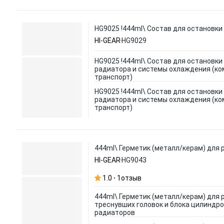
HG9025 !444ml\ Состав для остановки
HI-GEAR
HG9029
HG9025 !444ml\ Состав для остановки
радиатора и системы охлаждения (ко
транспорт)
HG9025 !444ml\ Состав для остановки
радиатора и системы охлаждения (ко
транспорт)
444ml\ Герметик (металл/керам) для 
HI-GEAR
HG9043
1.0
1
отзыв
444ml\ Герметик (металл/керам) для
треснувших головок и блока цилиндро
радиаторов