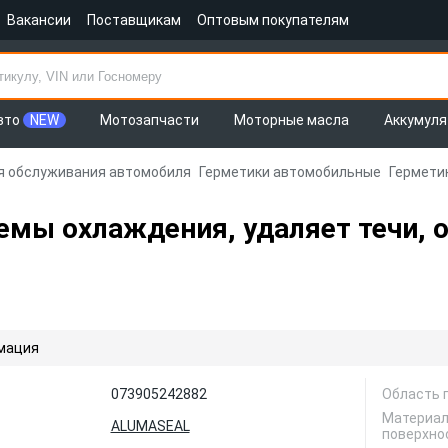
Вакансии
Поставщикам
Оптовым покупателям
вто
NEW
Мотозапчасти
Моторные масла
Аккумул
я обслуживания автомобиля
Герметики автомобильные
Герметик
емы охлаждения, удаляет течи, 
мация
073905242882
Область 
Материал
ALUMASEAL
поверхно