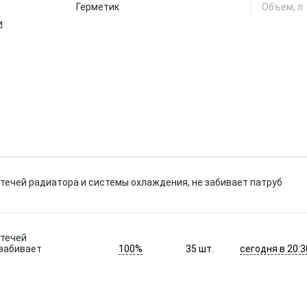
Герметик
Объем, л
и
 течей радиатора и системы охлаждения, не забивает патруб
 течей
100%
сегодня в 20:3
 забивает
35
шт.