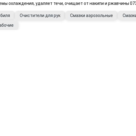
емы охлаждения, удаляет течи, очищает от накипи и ржавчины 0
обиля
Очистители для рук
Смазки аэрозольные
Смазк
абочие