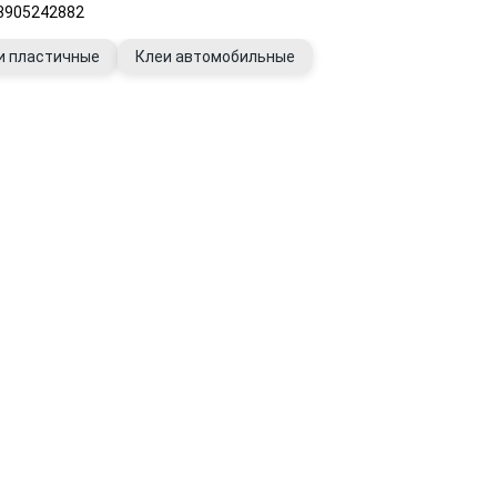
73905242882
и пластичные
Клеи автомобильные