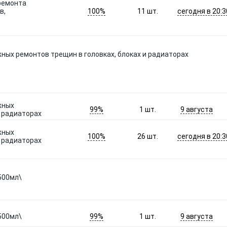
 ремонта
100%
сегодня в 20:3
в,
11
шт.
ных ремонтов трещин в головках, блоках и радиаторах
жных
99%
9 августа
1
шт.
и радиаторах
жных
100%
сегодня в 20:3
26
шт.
и радиаторах
500мл\
99%
9 августа
500мл\
1
шт.