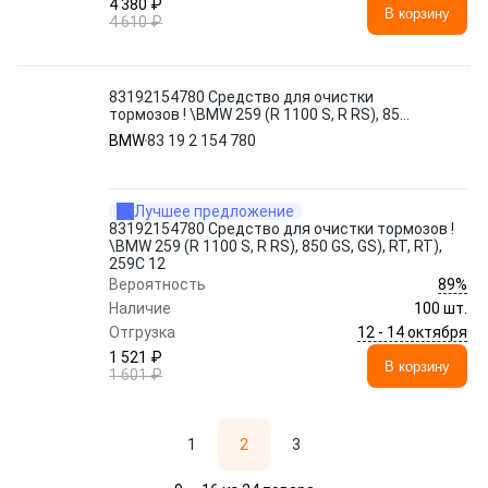
4 380 ₽
В корзину
4 610 ₽
83192154780 Средство для очистки
тормозов ! \BMW 259 (R 1100 S, R RS), 850
GS, GS), RT, RT), 259C 12
BMW
83 19 2 154 780
Лучшее предложение
83192154780 Средство для очистки тормозов !
\BMW 259 (R 1100 S, R RS), 850 GS, GS), RT, RT),
259C 12
89%
Вероятность
Наличие
100 шт.
12 - 14 октября
Отгрузка
1 521 ₽
В корзину
1 601 ₽
1
2
3