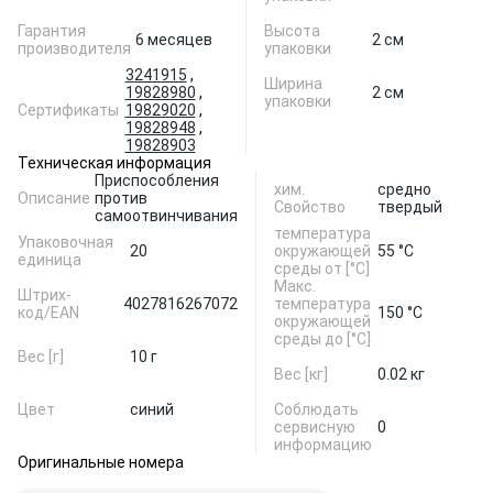
Гарантия
Высота
6 месяцев
2 см
производителя
упаковки
3241915
,
Ширина
19828980
,
2 см
упаковки
Сертификаты
19829020
,
19828948
,
19828903
Техническая информация
Приспособления
хим.
средно
Описание
против
Свойство
твердый
самоотвинчивания
температура
Упаковочная
20
окружающей
55 °С
единица
среды от [°С]
Макс.
Штрих-
4027816267072
температура
код/EAN
150 °С
окружающей
среды до [°C]
Вес [г]
10 г
Вес [кг]
0.02 кг
Цвет
синий
Соблюдать
сервисную
0
информацию
Оригинальные номера