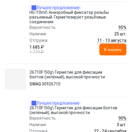
Лучшее предложение
HG !10ml\ Анаэробный фиксатор резьбы
разъемный. Герметезирует резьбовые
соединения
95%
Вероятность
Наличие
25 шт.
11 - 13 августа
Отгрузка
1 685 ₽
В корзину
1 774 ₽
26710F !50g\ Герметик для фиксации
болтов (зелёный), высокой прочности
SWAG
30926710
Лучшее предложение
26710F !50g\ Герметик для фиксации болтов
(зелёный), высокой прочности
90%
Вероятность
Наличие
3 шт.
22 - 24 сентября
Отгрузка