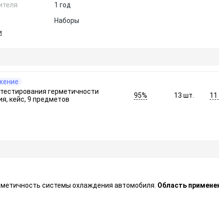
ителя
1 год
Наборы
и
жение
 тестирования герметичности
95%
11
13
шт.
я, кейс, 9 предметов
ерметичность системы охлаждения автомобиля.
Область примене