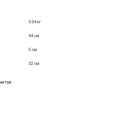
3.04 кг
44 см
5 см
32 см
дметов