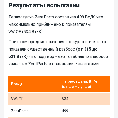
Результаты испытаний
Теплоотдача ZentParts составила
499 Вт/К
, что
максимально приближено к показателям
VW OE (534 Вт/К).
При этом средние значения конкурентов в тесте
показали существенный разброс
(от 315 до
521 Вт/К)
, что подтверждает стабильно высокое
качество ZentParts в сравнении с аналогами.
Теплоотдача, Вт/ч
Бренд
(выше — лучше)
VW (OE)
534
ZentParts
499