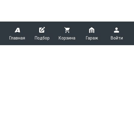
Главная
Подбор
Корзина
Гараж
Войти
ARMTEK
О Компании
Покупателям
Контакты
Как сделать заказ
Партнерам
Новости
Доставка