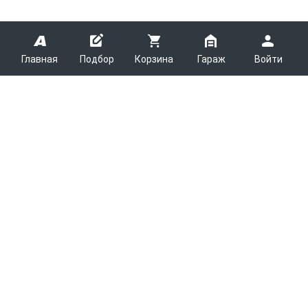
Главная
Подбор
Корзина
Гараж
Войти
ARMTEK
О Компании
Покупателям
Контакты
Как сделать заказ
Партнерам
Новости
Доставка
Поставщикам
Каталоги
Вакансии
Оплата