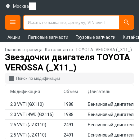
Москва
Акции
Легковые запчасти
Грузовые запчасти
Китайс
Главная страница
Каталог авто
TOYOTA
VEROSSA (_X11_)
Звездочки двигателя TOYOTA
VEROSSA (_X11_)
Модификация
Объем
Двигатель
2.0 VVTi (GX110)
1988
Бензиновый двигатель
2.0 VVTi 4WD (GX115)
1988
Бензиновый двигатель
2.5 VVTi (JZX110)
2491
Бензиновый двигатель
2.5 VVTi (JZX110)
2491
Бензиновый двигатель