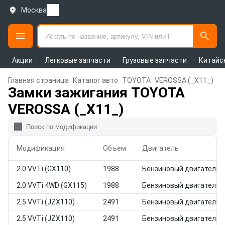
Москва
Акции
Легковые запчасти
Грузовые запчасти
Китайс
Главная страница
Каталог авто
TOYOTA
VEROSSA (_X11_)
Замки зажигания TOYOTA
VEROSSA (_X11_)
Модификация
Объем
Двигатель
2.0 VVTi (GX110)
1988
Бензиновый двигатель
2.0 VVTi 4WD (GX115)
1988
Бензиновый двигатель
2.5 VVTi (JZX110)
2491
Бензиновый двигатель
2.5 VVTi (JZX110)
2491
Бензиновый двигатель