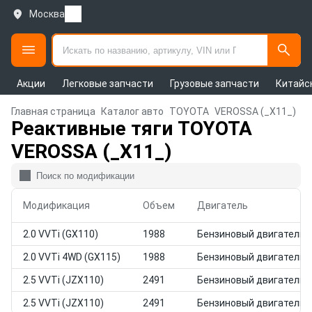
Москва
Акции
Легковые запчасти
Грузовые запчасти
Китайс
Главная страница
Каталог авто
TOYOTA
VEROSSA (_X11_)
Реактивные тяги TOYOTA
VEROSSA (_X11_)
Модификация
Объем
Двигатель
2.0 VVTi (GX110)
1988
Бензиновый двигатель
2.0 VVTi 4WD (GX115)
1988
Бензиновый двигатель
2.5 VVTi (JZX110)
2491
Бензиновый двигатель
2.5 VVTi (JZX110)
2491
Бензиновый двигатель