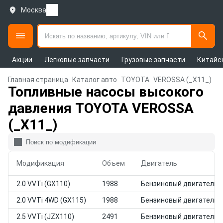
Москва
Акции
Легковые запчасти
Грузовые запчасти
Китайс
Главная страница
Каталог авто
TOYOTA
VEROSSA (_X11_)
Топливные насосы высокого
давления TOYOTA VEROSSA
(_X11_)
Модификация
Объем
Двигатель
2.0 VVTi (GX110)
1988
Бензиновый двигатель
2.0 VVTi 4WD (GX115)
1988
Бензиновый двигатель
2.5 VVTi (JZX110)
2491
Бензиновый двигатель