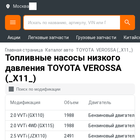
Москва
Акции
Легковые запчасти
Грузовые запчасти
Китайс
Главная страница
Каталог авто
TOYOTA
VEROSSA (_X11_)
Топливные насосы низкого
давления TOYOTA VEROSSA
(_X11_)
Модификация
Объем
Двигатель
2.0 VVTi (GX110)
1988
Бензиновый двигатель
2.0 VVTi 4WD (GX115)
1988
Бензиновый двигатель
2.5 VVTi (JZX110)
2491
Бензиновый двигатель