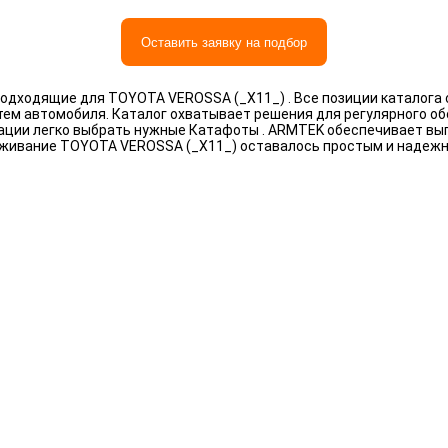
Оставить заявку на подбор
одходящие для TOYOTA VEROSSA (_X11_) . Все позиции каталога
тем автомобиля. Каталог охватывает решения для регулярного о
ации легко выбрать нужные Катафоты . ARMTEK обеспечивает выг
уживание TOYOTA VEROSSA (_X11_) оставалось простым и надеж