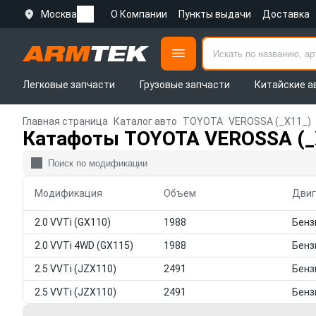
Москва
О Компании
Пункты выдачи
Доставка
Легковые запчасти
Грузовые запчасти
Китайские а
Главная страница
Каталог авто
TOYOTA
VEROSSA (_X11_)
Катафоты TOYOTA VEROSSA (_
Модификация
Объем
Двиг
2.0 VVTi (GX110)
1988
2.0 VVTi 4WD (GX115)
1988
2.5 VVTi (JZX110)
2491
2.5 VVTi (JZX110)
2491