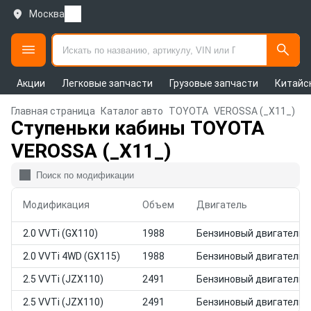
Москва
Акции
Легковые запчасти
Грузовые запчасти
Китайс
Главная страница
Каталог авто
TOYOTA
VEROSSA (_X11_)
Ступеньки кабины TOYOTA
VEROSSA (_X11_)
Модификация
Объем
Двигатель
2.0 VVTi (GX110)
1988
Бензиновый двигатель
2.0 VVTi 4WD (GX115)
1988
Бензиновый двигатель
2.5 VVTi (JZX110)
2491
Бензиновый двигатель
2.5 VVTi (JZX110)
2491
Бензиновый двигатель