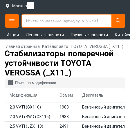
Москва
Акции
Легковые запчасти
Грузовые запчасти
Китайс
Главная страница
Каталог авто
TOYOTA
VEROSSA (_X11_)
Стабилизаторы поперечной
устойчивости TOYOTA
VEROSSA (_X11_)
Модификация
Объем
Двигатель
2.0 VVTi (GX110)
1988
Бензиновый двигатель
2.0 VVTi 4WD (GX115)
1988
Бензиновый двигатель
2.5 VVTi (JZX110)
2491
Бензиновый двигатель