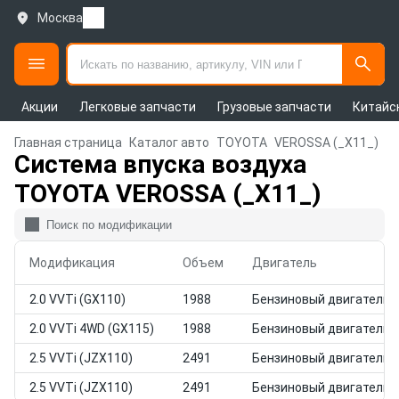
Москва
Акции
Легковые запчасти
Грузовые запчасти
Китайс
Главная страница
Каталог авто
TOYOTA
VEROSSA (_X11_)
Система впуска воздуха
TOYOTA VEROSSA (_X11_)
Модификация
Объем
Двигатель
2.0 VVTi (GX110)
1988
Бензиновый двигатель
2.0 VVTi 4WD (GX115)
1988
Бензиновый двигатель
2.5 VVTi (JZX110)
2491
Бензиновый двигатель
2.5 VVTi (JZX110)
2491
Бензиновый двигатель