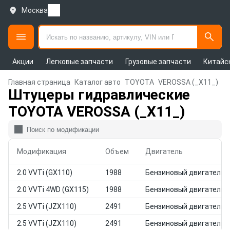
Москва
Акции
Легковые запчасти
Грузовые запчасти
Китайс
Главная страница
Каталог авто
TOYOTA
VEROSSA (_X11_)
Штуцеры гидравлические
TOYOTA VEROSSA (_X11_)
Модификация
Объем
Двигатель
2.0 VVTi (GX110)
1988
Бензиновый двигатель
2.0 VVTi 4WD (GX115)
1988
Бензиновый двигатель
2.5 VVTi (JZX110)
2491
Бензиновый двигатель
2.5 VVTi (JZX110)
2491
Бензиновый двигатель