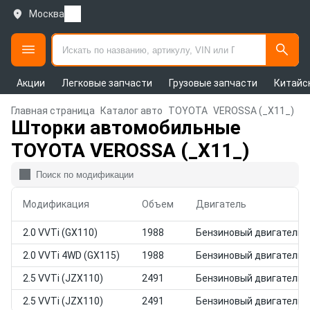
Москва
Акции
Легковые запчасти
Грузовые запчасти
Китайс
Главная страница
Каталог авто
TOYOTA
VEROSSA (_X11_)
Шторки автомобильные
TOYOTA VEROSSA (_X11_)
Модификация
Объем
Двигатель
2.0 VVTi (GX110)
1988
Бензиновый двигатель
2.0 VVTi 4WD (GX115)
1988
Бензиновый двигатель
2.5 VVTi (JZX110)
2491
Бензиновый двигатель
2.5 VVTi (JZX110)
2491
Бензиновый двигатель