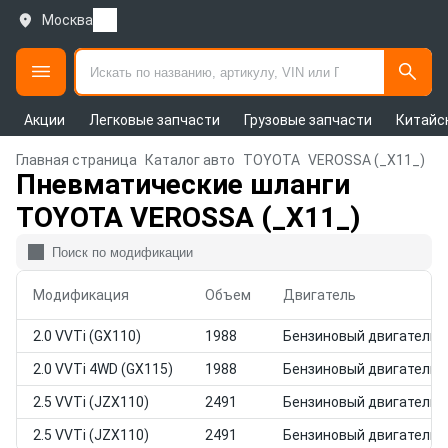
Москва
Акции
Легковые запчасти
Грузовые запчасти
Китайс
Главная страница
Каталог авто
TOYOTA
VEROSSA (_X11_)
Пневматические шланги
TOYOTA VEROSSA (_X11_)
Модификация
Объем
Двигатель
2.0 VVTi (GX110)
1988
Бензиновый двигатель
2.0 VVTi 4WD (GX115)
1988
Бензиновый двигатель
2.5 VVTi (JZX110)
2491
Бензиновый двигатель
2.5 VVTi (JZX110)
2491
Бензиновый двигатель