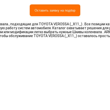
Оставить заявку на подбор
ала , подходящие для TOYOTA VEROSSA (_X11_) . Все позиции к
ную работу систем автомобиля. Каталог охватывает решения для
рам или модификации легко выбрать нужные Шкивы коленвала . A
чтобы обслуживание TOYOTA VEROSSA (_X11_) оставалось прост