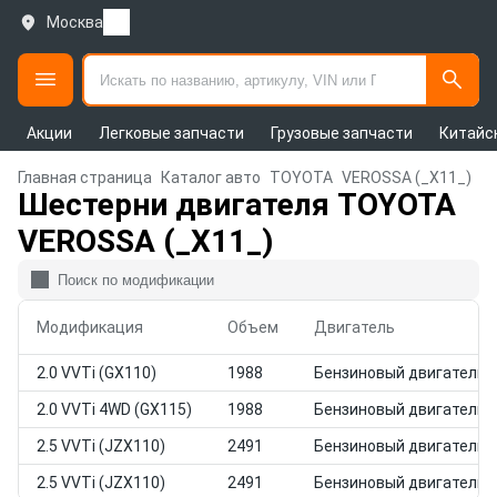
Москва
Акции
Легковые запчасти
Грузовые запчасти
Китайс
Главная страница
Каталог авто
TOYOTA
VEROSSA (_X11_)
Шестерни двигателя TOYOTA
VEROSSA (_X11_)
Модификация
Объем
Двигатель
2.0 VVTi (GX110)
1988
Бензиновый двигатель
2.0 VVTi 4WD (GX115)
1988
Бензиновый двигатель
2.5 VVTi (JZX110)
2491
Бензиновый двигатель
2.5 VVTi (JZX110)
2491
Бензиновый двигатель